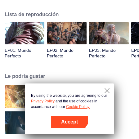
desconocidas hasta que pueda convertirse en una persona que realmente
pueda sacudir al mundo.
Lista de reproducción
EP01: Mundo
EP02: Mundo
EP03: Mundo
EP0
Perfecto
Perfecto
Perfecto
Per
Le podría gustar
By using the website, you are agreeing to our
Mundo de los Inmortales
Privacy Policy
and the use of cookies in
accordance with our
Cookie Policy.
Accept
Fights Break Sphere S3
Abrir App