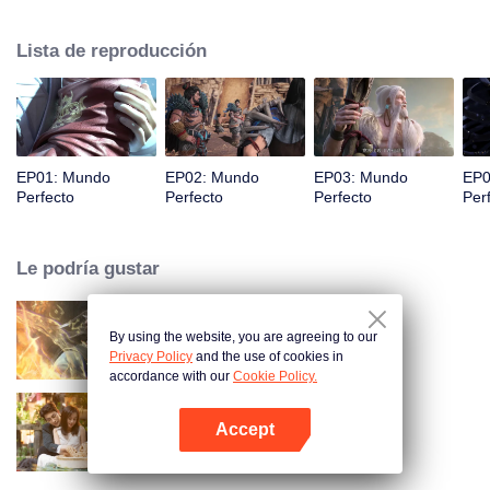
desconocidas hasta que pueda convertirse en una persona que realmente
pueda sacudir al mundo.
Lista de reproducción
EP01: Mundo
EP02: Mundo
EP03: Mundo
EP0
Perfecto
Perfecto
Perfecto
Per
Le podría gustar
By using the website, you are agreeing to our
Mundo de los Inmortales
Privacy Policy
and the use of cookies in
accordance with our
Cookie Policy.
Accept
Amor como un contrato
Abrir App