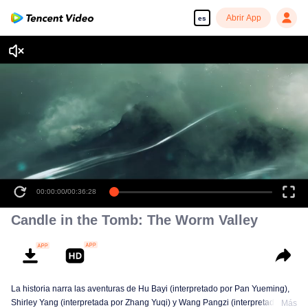
Abrir App
es
00:00:00
/
00:36:28
Candle in the Tomb: The Worm Valley
La historia narra las aventuras de Hu Bayi (interpretado por Pan Yueming),
Shirley Yang (interpretada por Zhang Yuqi) y Wang Pangzi (interpretado por
Más