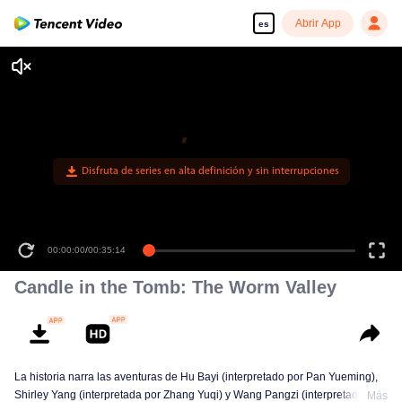
Abrir App
es
Disfruta de series en alta definición y sin interrupciones
00:00:00
/
00:35:14
Candle in the Tomb: The Worm Valley
La historia narra las aventuras de Hu Bayi (interpretado por Pan Yueming),
Shirley Yang (interpretada por Zhang Yuqi) y Wang Pangzi (interpretado por
Más