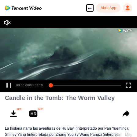
Abrir App
es
00:00:00
/
00:33:10
Candle in the Tomb: The Worm Valley
La historia narra las aventuras de Hu Bayi (interpretado por Pan Yueming),
Shirley Yang (interpretada por Zhang Yuqi) y Wang Pangzi (interpretado por
Más