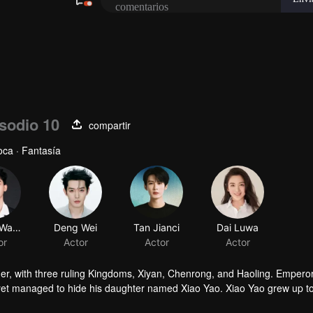
sodio 10
compartir
ca · Fantasía
Zhang Wanyi
Deng Wei
Tan Jianci
or
Actor
Actor
her, with three ruling Kingdoms, Xiyan, Chenrong, and Haoling. Empero
yet managed to hide his daughter named Xiao Yao. Xiao Yao grew up t
gedy happened to her. She then lost her identity and her real appera