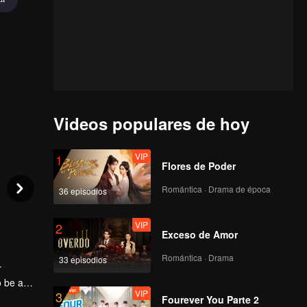
Videos populares de hoy
VIP
1
Flores de Poder
Romántica · Drama de época
36 episodios
VIP
2
Exceso de Amor
Romántica · Drama
33 episodios
r
o be a
VIP
3
nce. She
Fourever You Parte 2