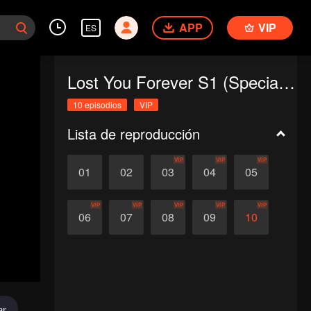
APP
VIP
ES
Lost You Forever S1 (Special Edition)
10 episodios
VIP
Lista de reproducción
VIP
VIP
VIP
01
02
03
04
05
VIP
VIP
VIP
VIP
VIP
06
07
08
09
10