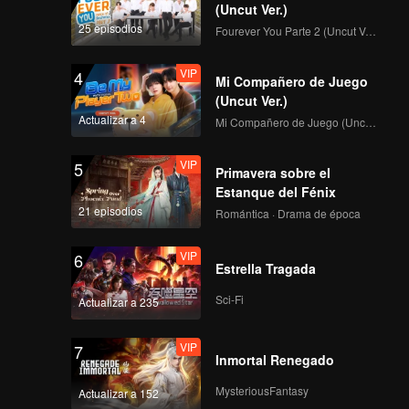
the ruler
(Uncut Ver.)
midst of
25 episodios
Fourever You Parte 2 (Uncut Ver.)
VIP
4
Mi Compañero de Juego
(Uncut Ver.)
Actualizar a 4
Mi Compañero de Juego (Uncut Ver.)
VIP
5
Primavera sobre el
Estanque del Fénix
21 episodios
Romántica · Drama de época
VIP
6
Estrella Tragada
Sci-Fi
Actualizar a 235
VIP
7
Inmortal Renegado
MysteriousFantasy
Actualizar a 152