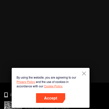
By using the website, you are agreeing to our
Privacy Policy
and the use of cookies in
accordance with our
Cookie Policy.
Phone
Accept
¡Escanee el código QR para