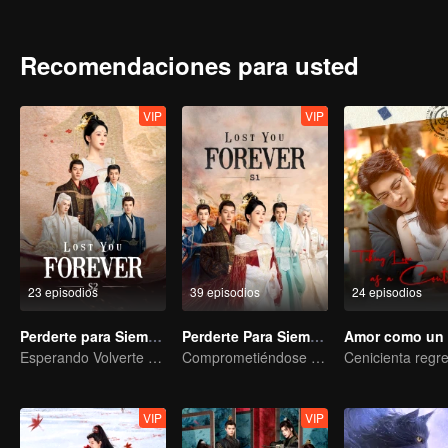
stayed in Qing Shui city, disguised as a guy named Wen Xiaoliu work
heir of Tu Shan clan. She also met a nine-headed demon named Xi
looking for her. Fate has brought everyone together in Qing Shui, b
Recomendaciones para usted
VIP
VIP
23 episodios
39 episodios
24 episodios
Perderte para Siempre S2
Perderte Para Siempre S1
Esperando Volverte a Ver
Comprometiéndose en nombre de la Montaña y el Océano y enamorándose en Dahuang
VIP
VIP