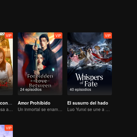
ing as a physician. One time, Xiao Liu accidentaly saved Tu Shanjing, 
ang Liu. Furthermore, she met Xuan Yuan Qiang Xuan who was in the 
ut what does this all mean for Xiao Yao?
VIP
VIP
VIP
24 episodios
40 episodios
Amor como un contrato
Amor Prohibido
El susurro del hado
Cenicienta regresa a la alta sociedad y encuentra el amor con el presidente
Un inmortal se enamora de una bruja
Luo Yunxi se une a un equipo para adentrarse en el mundo de las artes marciales.
VIP