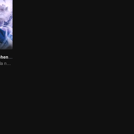
El Destino Aprehendido
Un beso que sella nuestro destino, un amor que durará mil años