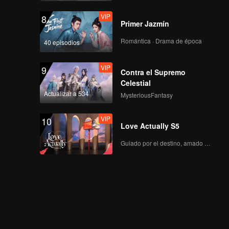
VIP
8
Primer Jazmín
Romántica · Drama de época
40 episodios
VIP
9
Contra el Supremo
Celestial
Actualizar a 534
MysteriousFantasy
VIP
10
Love Actually S5
Guiado por el destino, amado con el corazón.