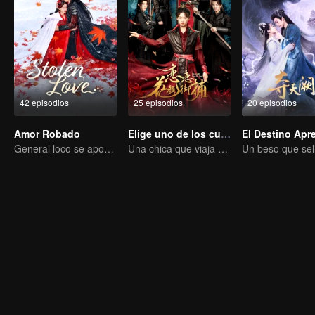
42 episodios
25 episodios
20 episodios
Amor Robado
Elige uno de los cuatro
General loco se apodera de su esposa por amor
Una chica que viaja en el tiempo conquista a cuatro apuestos hombres