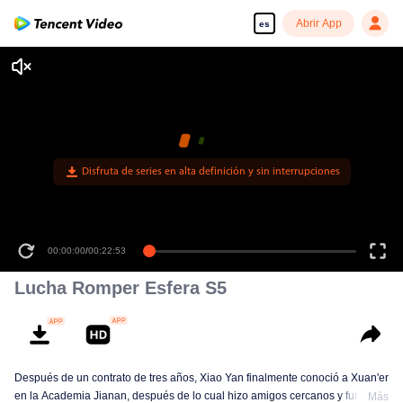
Abrir App
es
Disfruta de series en alta definición y sin interrupciones
00:00:00
/
00:22:53
Lucha Romper Esfera S5
Después de un contrato de tres años, Xiao Yan finalmente conoció a Xuan'er
en la Academia Jianan, después de lo cual hizo amigos cercanos y fundó
Más