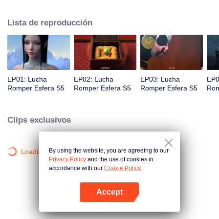
Pan Sect; Para continuar mejorando su fuerza y ​​vengarse de la Secta
Yunlan por su padre, se adentró en la Torre de Gas Refinante Ardiente del
Lista de reproducción
Cielo para devorar al Corazón Caído Yan con su riesgo personal...
EP01: Lucha
EP02: Lucha
EP03: Lucha
EP0
Romper Esfera S5
Romper Esfera S5
Romper Esfera S5
Rom
Clips exclusivos
By using the website, you are agreeing to our
Loading…
Privacy Policy
and the use of cookies in
accordance with our
Cookie Policy.
Accept
Abrir App