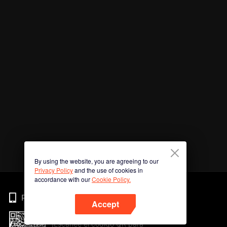
By using the website, you are agreeing to our
Privacy Policy
and the use of cookies in
accordance with our
Cookie Policy.
Phone
Accept
¡Escanee el código QR para