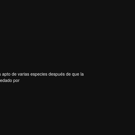
s apto de varias especies después de que la
eredado por
rtes en
evorador
ió un
el