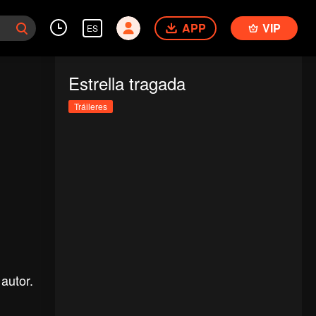
APP
VIP
ES
Estrella tragada
Tráileres
autor.