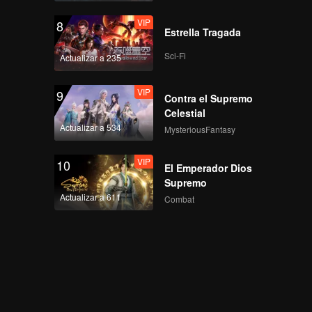
VIP
8
Estrella Tragada
Sci-Fi
Actualizar a 235
VIP
9
Contra el Supremo
Celestial
Actualizar a 534
MysteriousFantasy
VIP
10
El Emperador Dios
Supremo
Actualizar a 611
Combat