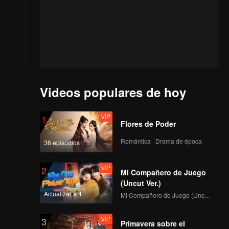
Videos populares de hoy
VIP
1
Flores de Poder
Romántica · Drama de época
36 episodios
VIP
2
Mi Compañero de Juego
(Uncut Ver.)
Actualizar a 4
Mi Compañero de Juego (Uncut Ver.)
VIP
3
Primavera sobre el