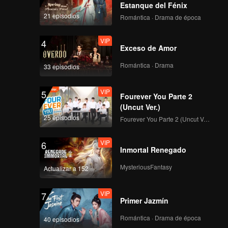
Estanque del Fénix
21 episodios
Romántica · Drama de época
VIP
4
Exceso de Amor
Romántica · Drama
33 episodios
VIP
5
Fourever You Parte 2
(Uncut Ver.)
25 episodios
Fourever You Parte 2 (Uncut Ver.)
VIP
6
Inmortal Renegado
MysteriousFantasy
Actualizar a 152
VIP
7
Primer Jazmín
Romántica · Drama de época
40 episodios