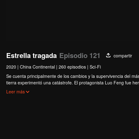
Estrella tragada
Episodio 121
compartir
2020
|
China Continental
|
260 episodios
|
Sci-Fi
Se cuenta principalmente de los cambios y la supervivencia del má
tierra experimentó una catástrofe. El protagonista Luo Feng fue h
el propietario de Meteorite y se convirtió en uno de los tres más fue
Leer más
la tierra. Perdió su cuerpo después de una batalla con el gigante d
de estrellas y se convirtió en una bestia devoradora de estrellas, cr
clon humano en el cuerpo interior. Después, salió de la tierra hacia 
universo.