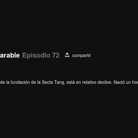
parable
Episodio 72
compartir
e la fundación de la Secta Tang, está en relativo declive. Nació un h
 revivir la secta Tang y devolverla a la gloria?
ede elegir estrellas; El nuevo sistema de utensilios del alma que cond