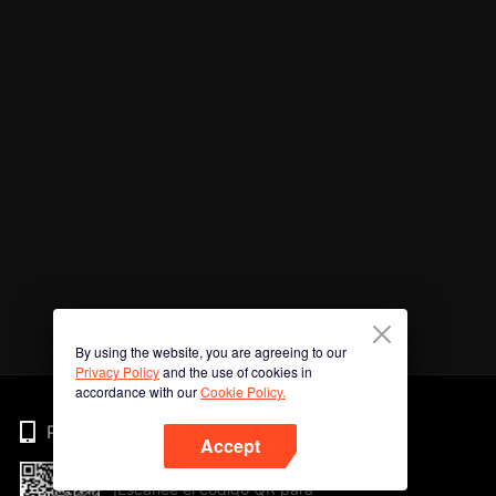
By using the website, you are agreeing to our
Privacy Policy
and the use of cookies in
accordance with our
Cookie Policy.
Phone
Accept
¡Escanee el código QR para