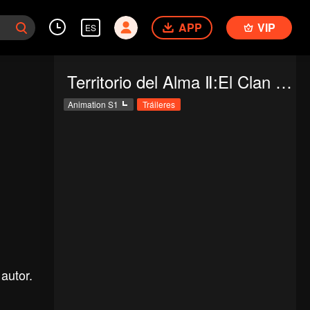
APP
VIP
ES
Territorio del Alma Ⅱ:El Clan Tang Incomparable
Animation S1
Tráileres
autor.