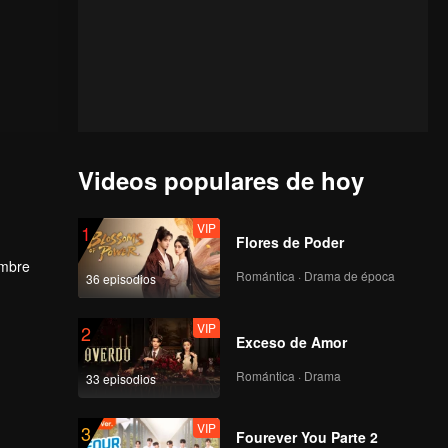
Videos populares de hoy
VIP
1
Flores de Poder
ombre
Romántica · Drama de época
36 episodios
ujo al
VIP
2
Exceso de Amor
Romántica · Drama
33 episodios
VIP
3
Fourever You Parte 2