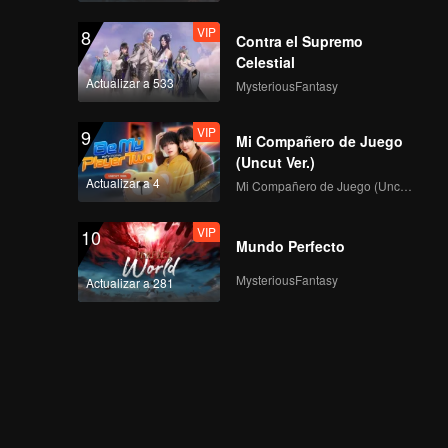
VIP
8
Contra el Supremo
Celestial
Actualizar a 533
MysteriousFantasy
VIP
9
Mi Compañero de Juego
(Uncut Ver.)
Actualizar a 4
Mi Compañero de Juego (Uncut Ver.)
VIP
10
Mundo Perfecto
MysteriousFantasy
Actualizar a 281