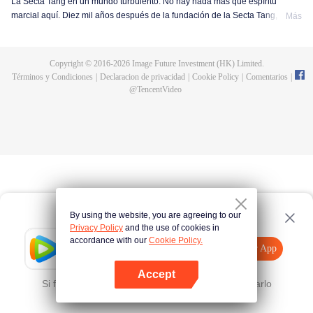
La Secta Tang en un mundo turbulento. No hay nada más que espíritu
marcial aquí. Diez mil años después de la fundación de la Secta Tang, está
Más
en relativo declive. Nació un hombre extremadamente talentoso. ¿Pueden
los nuevos Shrek Seven Monsters revivir la secta Tang y devolverla a la
gloria? Una bestia del alma de más de un millón de años; Electrolux, que
Copyright © 2016-
2026
Image Future Investment (HK) Limited.
puede elegir estrellas; El nuevo sistema de utensilios del alma que condujo
Términos y Condiciones
|
Declaracion de privacidad
|
Cookie Policy
|
Comentarios
|
al declive de la Secta Tang... Hay muchos secretos por revelar.
@
TencentVideo
By using the website, you are agreeing to our
Privacy Policy
and the use of cookies in
accordance with our
Cookie Policy.
Tencent Video
Abrir App
Mira más contenido
Accept
Si falla, por favor
Haz clic aquí
y vuelve a intentarlo
Abrir App