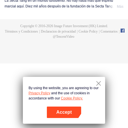
La Secta Tang en un mundo turbulento. No hay nada más que espíritu
marcial aquí. Diez mil años después de la fundación de la Secta Tang, está
Más
en relativo declive. Nació un hombre extremadamente talentoso. ¿Pueden
los nuevos Shrek Seven Monsters revivir la secta Tang y devolverla a la
gloria? Una bestia del alma de más de un millón de años; Electrolux, que
Copyright © 2016-
2026
Image Future Investment (HK) Limited.
puede elegir estrellas; El nuevo sistema de utensilios del alma que condujo
Términos y Condiciones
|
Declaracion de privacidad
|
Cookie Policy
|
Comentarios
|
al declive de la Secta Tang... Hay muchos secretos por revelar.
@
TencentVideo
By using the website, you are agreeing to our
Privacy Policy
and the use of cookies in
accordance with our
Cookie Policy.
Accept
Abrir App