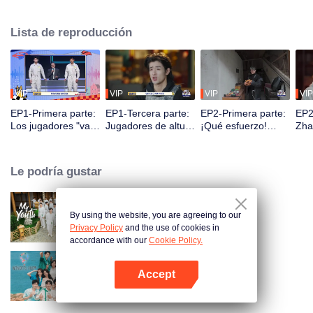
seek, the show brings together highly skilled hiders from across the country.
They demonstrate exceptional craftsmanship, remarkable physical abilities,
Lista de reproducción
and extraordinary mental agility, using all kinds of ingenious tactics to evade
blanket searches by various hunter squads.
VIP
VIP
VIP
VIP
EP1-Primera parte:
EP1-Tercera parte:
EP2-Primera parte:
EP2
Los jugadores "van
Jugadores de altura
¡Qué esfuerzo!
Zha
al cielo y entran en
se esconden con
¿Los jugadores se
des
la tierra", comienza
maestría, Zhang
esconden
con
la batalla de las
Xindong queda
excavando letrinas
capt
Le podría gustar
escondidas.
desconcertado.
a mano?
jug
By using the website, you are agreeing to our
My Youth
Privacy Policy
and the use of cookies in
accordance with our
Cookie Policy.
Accept
Wonderland S2
Abrir App