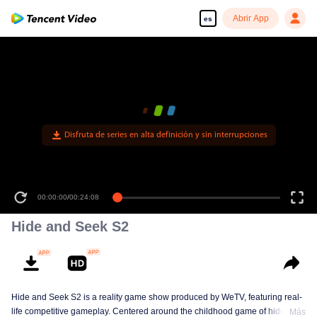
Abrir App
es
Disfruta de series en alta definición y sin interrupciones
00:00:00
/
00:24:08
Hide and Seek S2
Hide and Seek S2 is a reality game show produced by WeTV, featuring real-
life competitive gameplay. Centered around the childhood game of hide-and-
Más