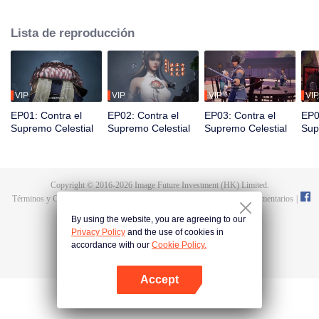
vida, reencarnó en Tan Yun, quien debía ser estimulado por la vida y la
muerte para despertar. Durante la boda, Tan Yun sorprendió a su prometida
Lista de reproducción
engañándolo y fue golpeado, lo que despertó el recuerdo del Hongmeng.
Entonces, Tan Yun obtuvo un talento de nivel divino para aumentar su
cultivo. Tan Yun vengó la muerte de su familia y unificó todo el continente.
VIP
VIP
VIP
VIP
EP01: Contra el
EP02: Contra el
EP03: Contra el
EP0
Supremo Celestial
Supremo Celestial
Supremo Celestial
Sup
Copyright © 2016-
2026
Image Future Investment (HK) Limited.
Términos y Condiciones
|
Declaracion de privacidad
|
Cookie Policy
|
Comentarios
|
@
TencentVideo
By using the website, you are agreeing to our
Privacy Policy
and the use of cookies in
accordance with our
Cookie Policy.
Accept
Abrir App