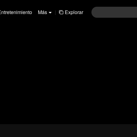
Entretenimiento
Más
|
Explorar
181-210
211-240
241-270
271-300
301-33