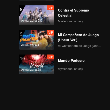
VIP
8
Contra el Supremo
Celestial
Actualizar a 533
MysteriousFantasy
VIP
9
Mi Compañero de Juego
(Uncut Ver.)
Actualizar a 4
Mi Compañero de Juego (Uncut Ver.)
VIP
10
Mundo Perfecto
MysteriousFantasy
Actualizar a 281