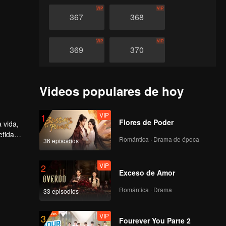
VIP
VIP
367
368
VIP
VIP
369
370
VIP
VIP
371
372
Videos populares de hoy
VIP
VIP
373
374
VIP
1
Flores de Poder
 vida,
etida
Romántica · Drama de época
36 episodios
VIP
VIP
tar su
375
376
VIP
2
Exceso de Amor
VIP
VIP
377
378
Romántica · Drama
33 episodios
VIP
VIP
379
380
VIP
3
Fourever You Parte 2