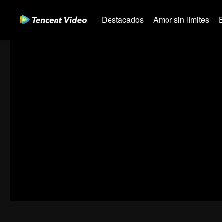
Destacados
Amor sin límites
31-60
61-90
91-120
121-150
151-180