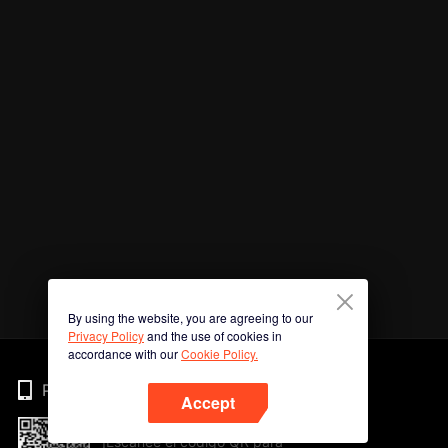
By using the website, you are agreeing to our
Privacy Policy
and the use of cookies in
accordance with our
Cookie Policy.
Phone
Accept
¡Escanee el código QR para