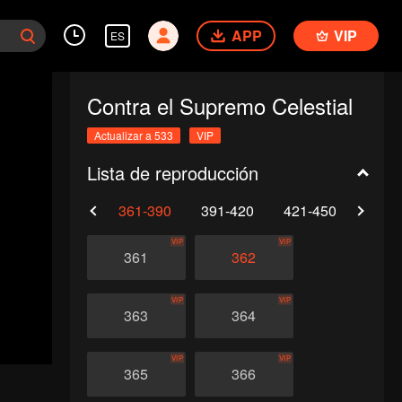
APP
VIP
ES
Contra el Supremo Celestial
Actualizar a 533
VIP
Lista de reproducción
0
331-360
361-390
391-420
421-450
451-
VIP
VIP
361
362
VIP
VIP
363
364
VIP
VIP
365
366