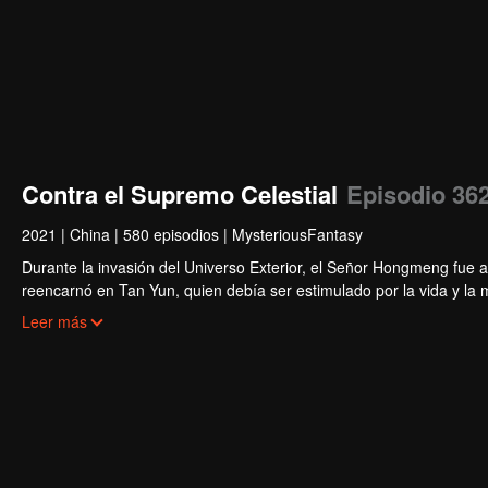
Contra el Supremo Celestial
Episodio 36
2021
|
China
|
580 episodios
|
MysteriousFantasy
Durante la invasión del Universo Exterior, el Señor Hongmeng fue a
reencarnó en Tan Yun, quien debía ser estimulado por la vida y la
engañándolo y fue golpeado, lo que despertó el recuerdo del Hong
Leer más
cultivo. Tan Yun vengó la muerte de su familia y unificó todo el cont