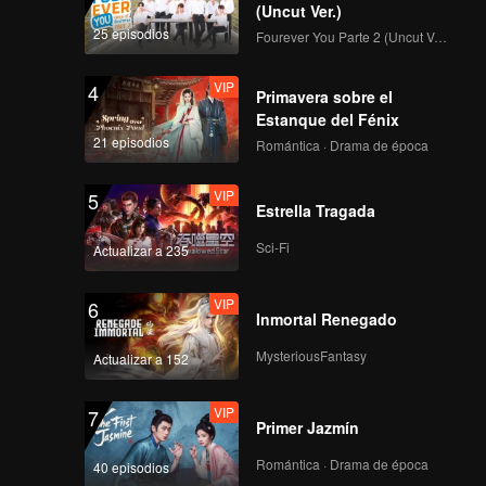
(Uncut Ver.)
VIP
VIP
25 episodios
Fourever You Parte 2 (Uncut Ver.)
381
382
VIP
4
Primavera sobre el
VIP
VIP
383
384
Estanque del Fénix
21 episodios
Romántica · Drama de época
VIP
VIP
385
386
VIP
5
Estrella Tragada
VIP
VIP
Sci-Fi
Actualizar a 235
387
388
VIP
6
VIP
VIP
Inmortal Renegado
389
390
MysteriousFantasy
Actualizar a 152
VIP
7
Primer Jazmín
Romántica · Drama de época
40 episodios