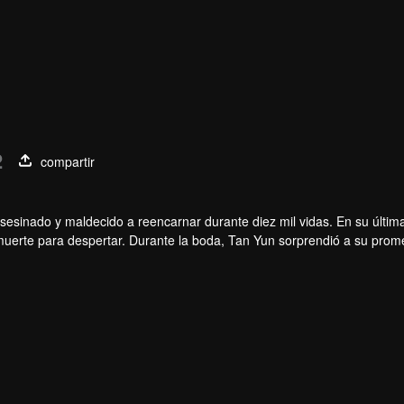
2
compartir
sesinado y maldecido a reencarnar durante diez mil vidas. En su última
 muerte para despertar. Durante la boda, Tan Yun sorprendió a su prom
meng. Entonces, Tan Yun obtuvo un talento de nivel divino para aumen
inente.