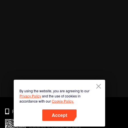
By using the website, you are agreeing to our
Privacy Policy
and the use of cookies in
accordance with our
Cookie Policy.
Phone
Accept
¡Escanee el código QR para