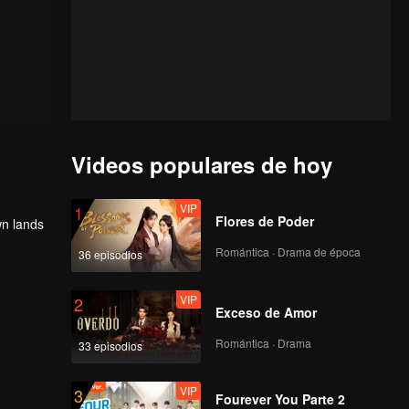
Videos populares de hoy
VIP
1
Flores de Poder
wn lands
Romántica · Drama de época
36 episodios
VIP
2
Exceso de Amor
Romántica · Drama
33 episodios
VIP
3
Fourever You Parte 2