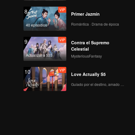
VIP
8
Primer Jazmín
Romántica · Drama de época
40 episodios
VIP
9
Contra el Supremo
Celestial
Actualizar a 533
MysteriousFantasy
VIP
10
Love Actually S5
Guiado por el destino, amado con el corazón.