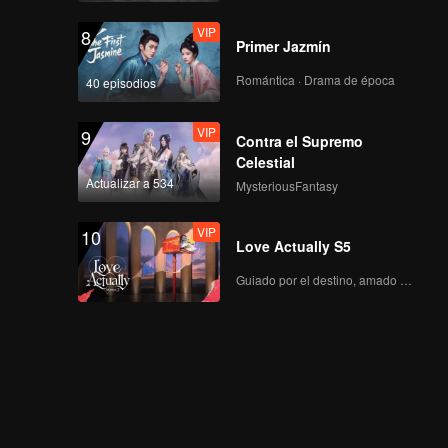
VIP
早餐中国4正片_13.mp4
8
Primer Jazmín
Romántica · Drama de época
40 episodios
VIP
早餐中国4正片_14.mp4
9
Contra el Supremo
Celestial
Actualizar a 534
MysteriousFantasy
VIP
早餐中国4正片_15.mp4
10
Love Actually S5
Guiado por el destino, amado con el corazón.
早餐中国4正片_16.mp4
早餐中国4正片_17.mp4