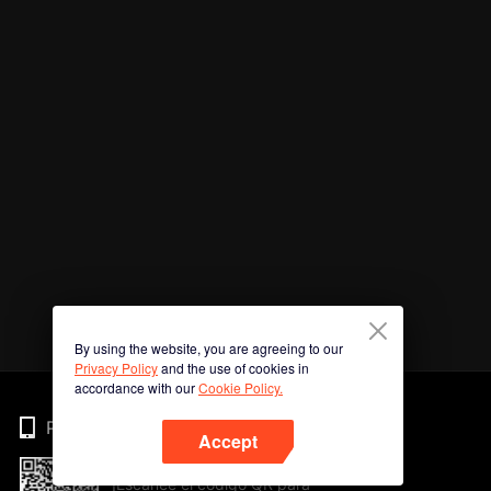
By using the website, you are agreeing to our
Privacy Policy
and the use of cookies in
accordance with our
Cookie Policy.
Phone
Accept
¡Escanee el código QR para