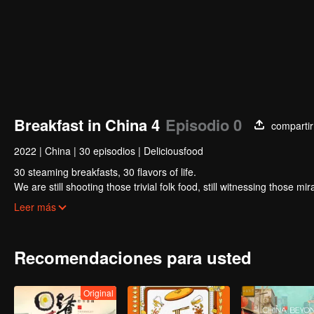
Breakfast in China 4
Episodio 0
compartir
2022
|
China
|
30 episodios
|
Deliciousfood
30 steaming breakfasts, 30 flavors of life.
We are still shooting those trivial folk food, still witnessing those m
focus on a "good morning, human."
Leer más
Recomendaciones para usted
Original