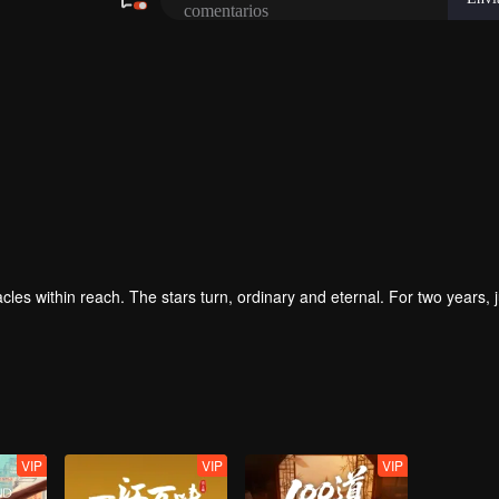
iracles within reach. The stars turn, ordinary and eternal. For two years, j
VIP
VIP
VIP