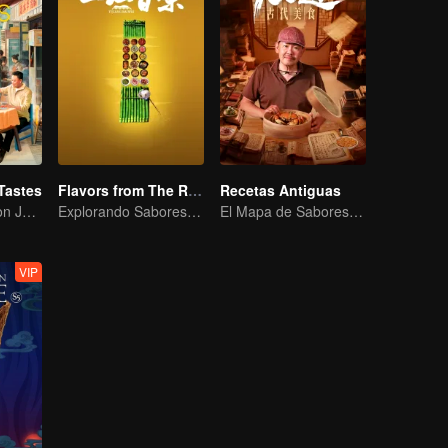
Tastes
Flavors from The River
Recetas Antiguas
Flavor Exploration Journey of Chen Xiaoqing
Explorando Sabores del Río Zi
El Mapa de Sabores de China
VIP