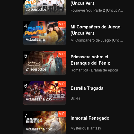
(Uncut Ver.)
25 episodios
Fourever You Parte 2 (Uncut Ver.)
VIP
早餐中国4正片_9.mp4
4
Mi Compañero de Juego
(Uncut Ver.)
Actualizar a 4
Mi Compañero de Juego (Uncut Ver.)
VIP
早餐中国4正片_10.mp4
5
Primavera sobre el
Estanque del Fénix
21 episodios
Romántica · Drama de época
VIP
早餐中国4正片_11.mp4
6
Estrella Tragada
Sci-Fi
Actualizar a 235
VIP
早餐中国4正片_12.mp4
7
Inmortal Renegado
MysteriousFantasy
Actualizar a 152