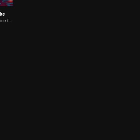
ite
A Subtle Fragrance in Flavor