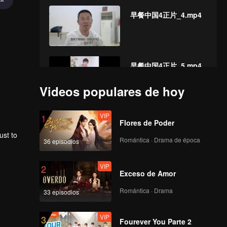
早餐中国4正片_4.mp4
早餐中国4正片_5.mp4
Videos populares de hoy
VIP
早餐中国4正片_6.mp4
1
Flores de Poder
ust to
Romántica · Drama de época
36 episodios
VIP
早餐中国4正片_7.mp4
2
Exceso de Amor
Romántica · Drama
33 episodios
VIP
早餐中国4正片_8.mp4
3
Fourever You Parte 2