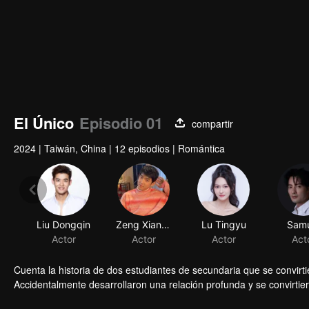
El Único
Episodio 01
compartir
2024
|
Taiwán, China
|
12 episodios
|
Romántica
Liu Dongqin
Zeng Xiangzhen
Lu Tingyu
Samu
Actor
Actor
Actor
Act
Cuenta la historia de dos estudiantes de secundaria que se convir
Accidentalmente desarrollaron una relación profunda y se convirtier