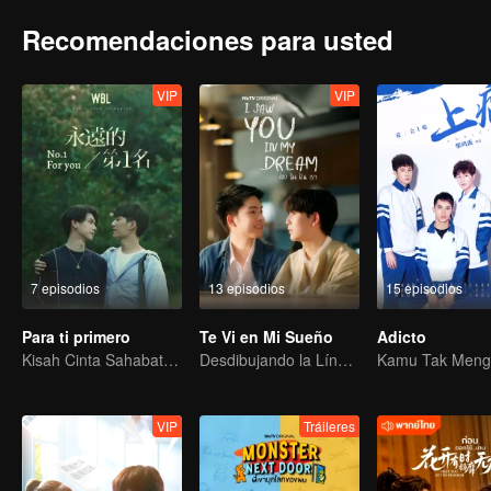
Recomendaciones para usted
VIP
VIP
7 episodios
13 episodios
15 episodios
Para ti primero
Te Vi en Mi Sueño
Adicto
Kisah Cinta Sahabat Masa Kecil
Desdibujando la Línea entre Sueños y Realidad
VIP
Tráileres