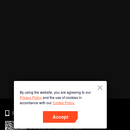
By using the website, you are agreeing to our
Privacy Policy
and the use of cookies in
accordance with our
Cookie Policy.
Phone
Accept
¡Escanee el código QR para