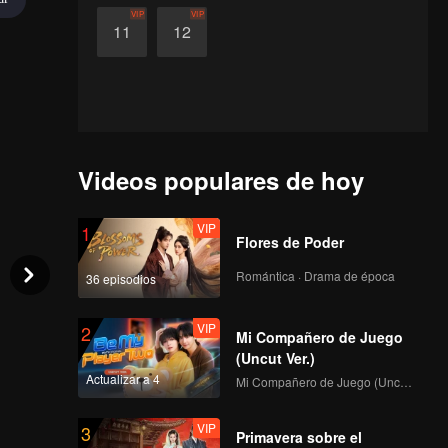
VIP
VIP
11
12
Videos populares de hoy
VIP
1
Flores de Poder
Romántica · Drama de época
36 episodios
VIP
2
Mi Compañero de Juego
(Uncut Ver.)
Actualizar a 4
Mi Compañero de Juego (Uncut Ver.)
VIP
3
Primavera sobre el