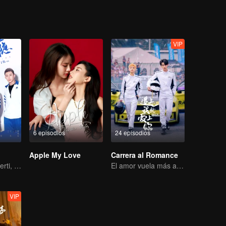
VIP
6 episodios
24 episodios
Apple My Love
Carrera al Romance
Kamu Tak Mengerti, Ini Juga Cinta
El amor vuela más allá de las fronteras, la gloria unida como socios
VIP