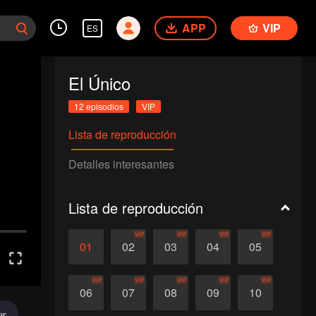
APP
VIP
ES
El Único
12 episodios
VIP
Lista de reproducción
Detalles interesantes
Lista de reproducción
VIP
VIP
VIP
VIP
01
02
03
04
05
VIP
VIP
VIP
VIP
VIP
06
07
08
09
10