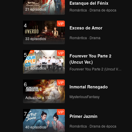
Estanque del Fénix
21 episodios
Romántica · Drama de época
VIP
4
Exceso de Amor
Romántica · Drama
33 episodios
VIP
5
Fourever You Parte 2
(Uncut Ver.)
25 episodios
Fourever You Parte 2 (Uncut Ver.)
VIP
6
Inmortal Renegado
MysteriousFantasy
Actualizar a 152
VIP
7
Primer Jazmín
Romántica · Drama de época
40 episodios