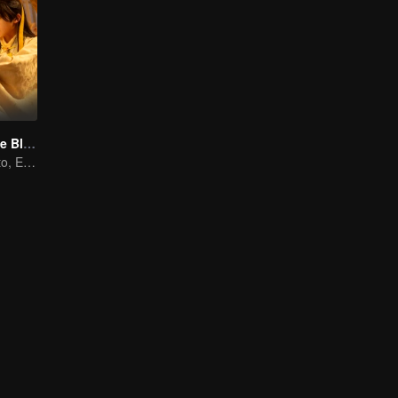
Meet You At The Blossom (Thai Ver.)
Escucha el Viento, Espera las Flores