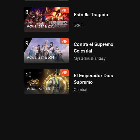
VIP
8
Estrella Tragada
Sci-Fi
Actualizar a 235
VIP
9
Contra el Supremo
Celestial
Actualizar a 534
MysteriousFantasy
VIP
10
El Emperador Dios
Supremo
Actualizar a 611
Combat