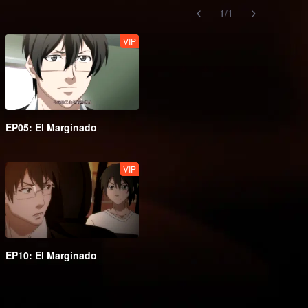
1
/
1
VIP
EP05: El Marginado
VIP
EP10: El Marginado