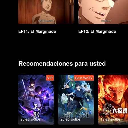
EP11: El Marginado
EP12: El Marginado
Recomendaciones para usted
VIP
Solo WeTV
26 episodios
26 episodios
12 episodios