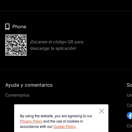
Phone
¡Escanee el código QR para
descargar la aplicación!
Ayuda y comentarios
So
Comentarios
Un
Co
By using the website, you are agreeing to our
Privacy Policy
and the use of cookies in
Co
accordance with our
Cookie Policy.