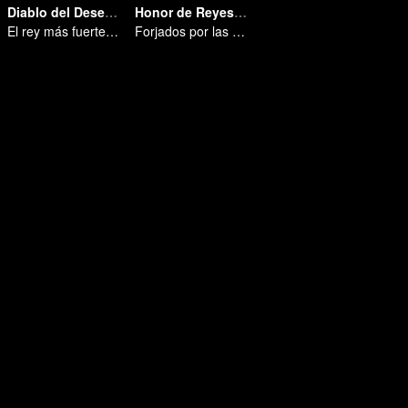
Diablo del Desempleo
Honor de Reyes: Destino
El rey más fuerte del inframundo más competitivo
Forjados por las pruebas, listos para afrontar el destino.