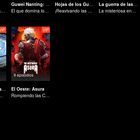
Guwei Nanting: El Elegido
Hojas de los Guardianes
La guerra de las cartas
El karma de vidas pasadas está destinado a destrozar los cielos.
El que domina los cielos — ¡Que comience la batalla!
¡Reavivando las Leyendas de Sui-Tang!
La misteriosa energía de las cartas provocó una guerra, ¿cómo la manejó Chen Mu?
VIP
VIP
9 episodios
Honor de Reyes: Sueño Eterno
El Oeste: Asura
Animation of Honor of Kings
Rompiendo las Cadenas del Destino