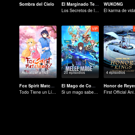
Sombra del Cielo
El Marginado Temporada 6
WUKONG
Los Secretos de los Veinticuatro Valles, Reunión con un Viejo Amigo en Shu.
VIP
Actualizar a 145
20 episodios
4 episodios
Fox Spirit Matchmaker
El Mago de Combate
Todo Tiene un Límite, Excepto el Amor y el Odio
Si un mago sabe kung fu, nadie podrá detenerlo
First Official 