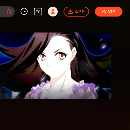
APP
VIP
ES