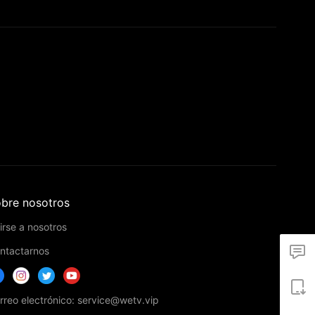
bre nosotros
irse a nosotros
ntactarnos
rreo electrónico: service@wetv.vip