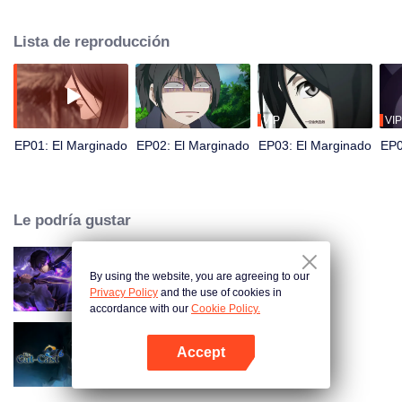
tenido cuidado de ocultar sus diferencias a los demás. Hasta que un día, la
misteriosa chica Feng Baobao se le acercó. A partir de entonces, fue
Lista de reproducción
perseguido por cadáveres vivientes, pirateado por personas extrañas y
envuelto en problemas sin precedentes...
VIP
VIP
EP01: El Marginado
EP02: El Marginado
EP03: El Marginado
EP0
Le podría gustar
By using the website, you are agreeing to our
Sombra del Cielo
Privacy Policy
and the use of cookies in
accordance with our
Cookie Policy.
Accept
El Marginado Temporada 6
Abrir App