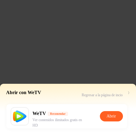
Abrir con WeTV
Regresar a la página de incio
WeTV
Recomendar
Abrir
Ver contenidos ilimitados gratis en
HD