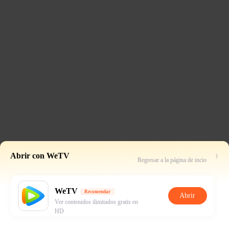
Abrir con WeTV
Regresar a la página de incio
WeTV
Recomendar
Abrir
Ver contenidos ilimitados gratis en
HD