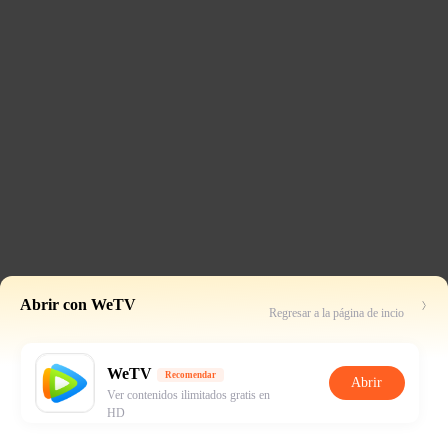
Abrir con WeTV
Regresar a la página de incio
WeTV
Recomendar
Abrir
Ver contenidos ilimitados gratis en
HD