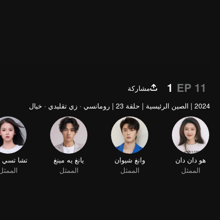
1
EP 11
مشاركة
2024
|
الصين الرئيسية
|
حلقة 23
|
رومانسي · زي تقليدي · خيال
هو دان دان
وانغ شيوان
يانغ يه مينغ
الممثل
الممثل
الممثل
الممثل