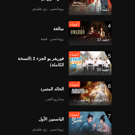
رومانسي · زي تقليدي
حلقة 21
4
أعضاء
مبالغة
رومانسي · قصة
حلقة 33
5
أعضاء
فوريفر يو الجزء 2 (النسخة
الكاملة)
حلقة 25
6
أعضاء
الخالد المتمرد
محاربو القدر
152تم تجديد الحلقة
7
أعضاء
الياسمين الأول
رومانسي · زي تقليدي
حلقة 40