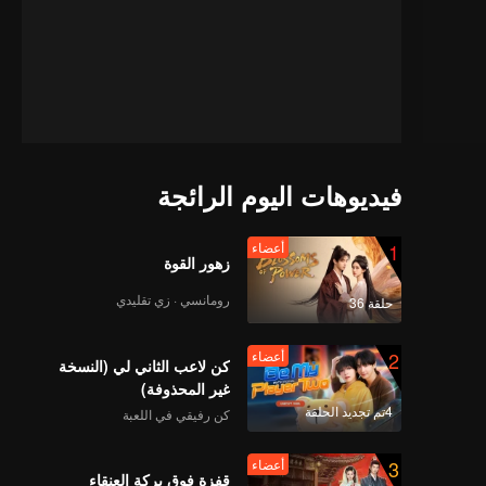
فيديوهات اليوم الرائجة
1
أعضاء
زهور القوة
رومانسي · زي تقليدي
حلقة 36
2
أعضاء
كن لاعب الثاني لي (النسخة
غير المحذوفة)
4تم تجديد الحلقة
كن رفيقي في اللعبة
3
أعضاء
قفزة فوق بركة العنقاء