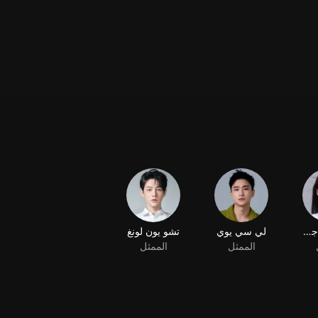
تشا تسي جون
لي سي يوي
تشو يون لونغ
الممثل
الممثل