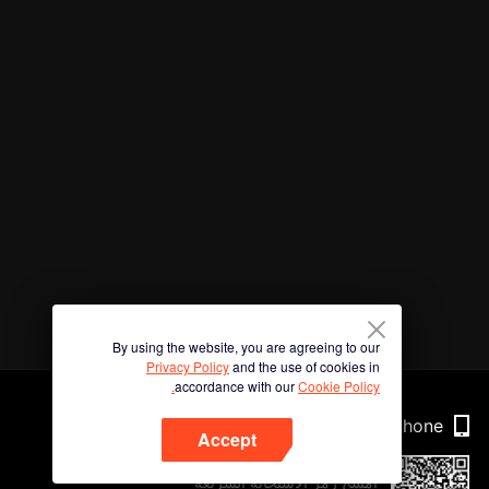
By using the website, you are agreeing to our
Privacy Policy
and the use of cookies in
accordance with our
Cookie Policy.
Phone
Accept
امسح رمز الاستجابة السريعة