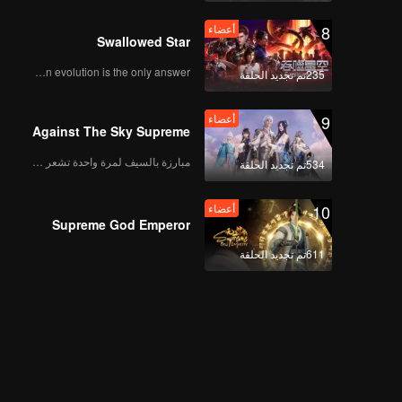
8
أعضاء
Swallowed Star
Human evolution is the only answer.
235تم تجديد الحلقة
9
أعضاء
Against The Sky Supreme
مبارزة بالسيف لمرة واحدة تشعر بالحرية
534تم تجديد الحلقة
10
أعضاء
Supreme God Emperor
611تم تجديد الحلقة