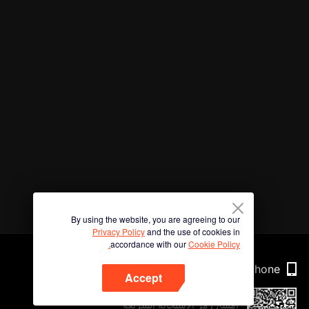
By using the website, you are agreeing to our
Privacy Policy
and the use of cookies in
accordance with our
Cookie Policy.
Phone
Accept
امسح رمز الاستجابة السريعة