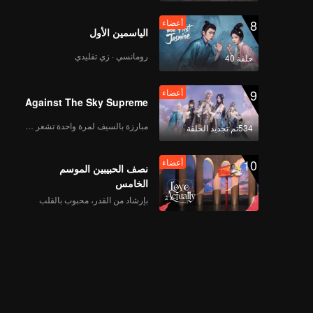
8
أعضاء
الياسمين الأول
رومانسي · زي تقليدي
حلقة 40
9
أعضاء
Against The Sky Supreme
مبارزة بالسيف لمرة واحدة تشعر بالحرية
534تم تجديد الحلقة
10
أعضاء
نصف الحبيبين الموسم
الخامس
بإرشاد من القدر، محبوب بالقلب