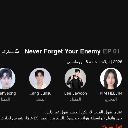
Never Forget Your Enemy
EP 01
مشاركة
2026
|
تايلاند
|
حلقة 8
|
رومانسي
KIM HEEJIN
Lee Jawoon
Hwang Junsu
المخرج
الممثل
الممثل
عندما يقول القلب لا، لكن الجسد يقول غير ذلك.
جي هانول (بواسطة هوانج جونسو)، البالغ من العمر 29 عامًا، يتعرض لحادث مفاجئ.
عندما يستيقظ، يكتشف أن ذكريات العشر سنوات الماضية قد اختفت تمامًا.
اقرأ المزيد