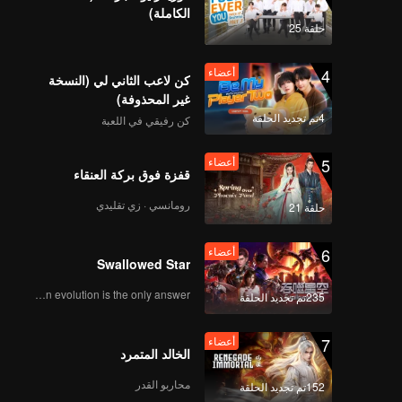
رى.
الكاملة)
حلقة 25
أعضاء
Never Forget Your
4
أعضاء
Enemy | الحلقة 08
كن لاعب الثاني لي (النسخة
غير المحذوفة)
4تم تجديد الحلقة
كن رفيقي في اللعبة
5
أعضاء
قفزة فوق بركة العنقاء
رومانسي · زي تقليدي
حلقة 21
6
أعضاء
Swallowed Star
Human evolution is the only answer.
235تم تجديد الحلقة
7
أعضاء
الخالد المتمرد
محاربو القدر
152تم تجديد الحلقة