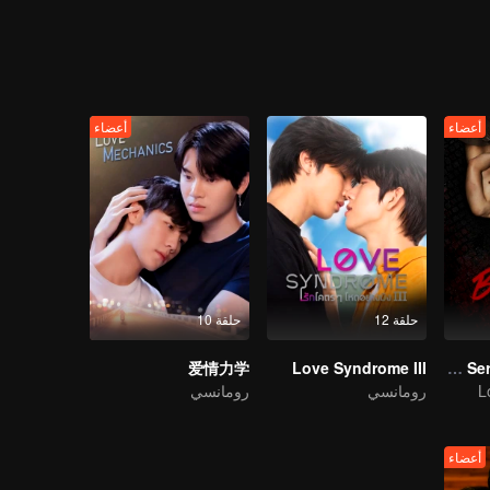
فسه السابق في المدرسة، الشخص الذي لم يرغب أبدًا في التعامل معه مرة أخ
مخفية بالظهور، إلى جانب سؤال لم يعد هانول قادرًا على تجنبه:
أعضاء
أعضاء
حلقة 12
حلقة 10
爱情力学
Love Syndrome III
The Bangkokboy Series (Uncut Ver.)
L
رومانسي
رومانسي
أعضاء