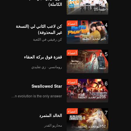
الكاملة)
حلقة 25
4
أعضاء
كن لاعب الثاني لي (النسخة
غير المحذوفة)
4تم تجديد الحلقة
كن رفيقي في اللعبة
5
أعضاء
قفزة فوق بركة العنقاء
رومانسي · زي تقليدي
حلقة 21
6
أعضاء
Swallowed Star
Human evolution is the only answer.
235تم تجديد الحلقة
7
أعضاء
الخالد المتمرد
محاربو القدر
152تم تجديد الحلقة