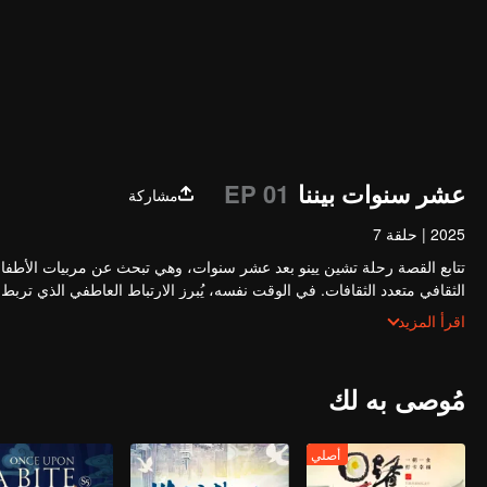
عشر سنوات بيننا
EP 01
مشاركة
2025
|
حلقة 7
تتابع القصة رحلة تشين يينو بعد عشر سنوات، وهي تبحث عن مربيات الأطفال من
الثقافي متعدد الثقافات. في الوقت نفسه، يُبرز الارتباط العاطفي الذي تربط ا
العزيزة للعائلة والصداقة إلى حماسة وفرح لمّ الشمل، تستكشف القصة قضايا 
اقرأ المزيد
مواقف عملية...
مُوصى به لك
أصلي