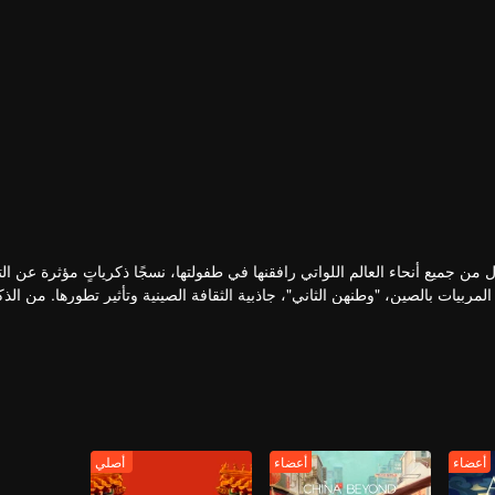
 جميع أنحاء العالم اللواتي رافقنها في طفولتها، نسجًا ذكرياتٍ مؤثرة عن الت
لمربيات بالصين، "وطنهن الثاني"، جاذبية الثقافة الصينية وتأثير تطورها. من الذ
اجتماعية كالتواصل بين الأجيال، والفجوة بين المُثل والواقع، وكيفية تطبيق ا
أعضاء
أعضاء
أصلي