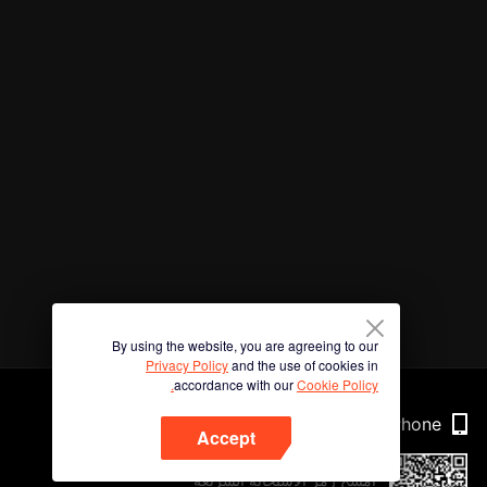
By using the website, you are agreeing to our
Privacy Policy
and the use of cookies in
accordance with our
Cookie Policy.
Phone
Accept
امسح رمز الاستجابة السريعة