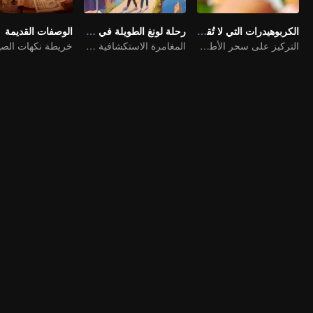
الكربوهيدرات التي لا تُقاوم: مجموعة أطعمة شهية
رحلة لونغ الطويلة في الصين الشعرية
الوصفات القديمة
التركيز على سحر الأطعمة الأساسية الغنية بالكربوهيدرات
المغامرة الاستكشافية مع نيكولاس وو وشينغ أوي و شيا لوه لوه
خريطة نكهات الص