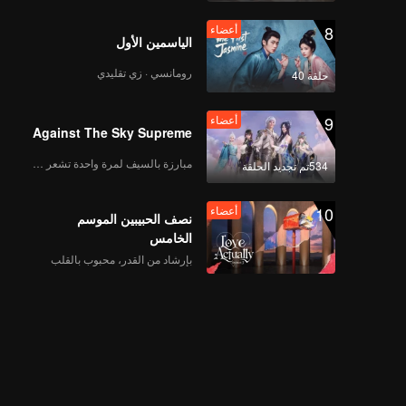
8
أعضاء
الياسمين الأول
رومانسي · زي تقليدي
حلقة 40
9
أعضاء
Against The Sky Supreme
مبارزة بالسيف لمرة واحدة تشعر بالحرية
534تم تجديد الحلقة
10
أعضاء
نصف الحبيبين الموسم
الخامس
بإرشاد من القدر، محبوب بالقلب