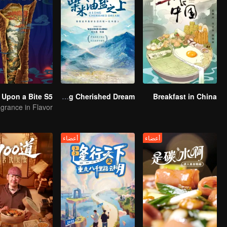
 Upon a Bite S5
A Long Cherished Dream
Breakfast in China
أعضاء
أعضاء