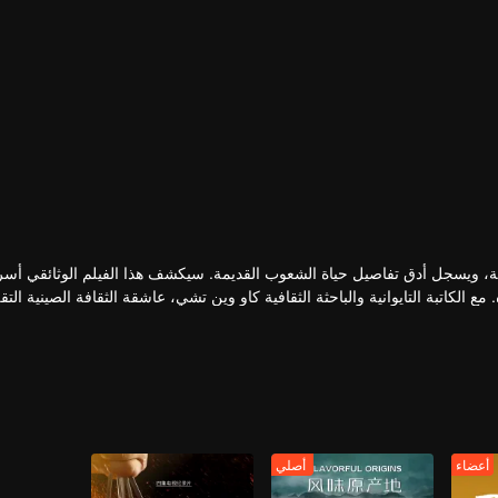
يمة، ويسجل أدق تفاصيل حياة الشعوب القديمة. سيكشف هذا الفيلم الوثائقي أسر
لكاتبة التايوانية والباحثة الثقافية كاو وين تشي، عاشقة الثقافة الصينية التقل
الم الطعام والثقافة، يعيدون فيها ابتكار أطباق من آلاف السنين في جوٍّ من 
أعضاء
أصلي