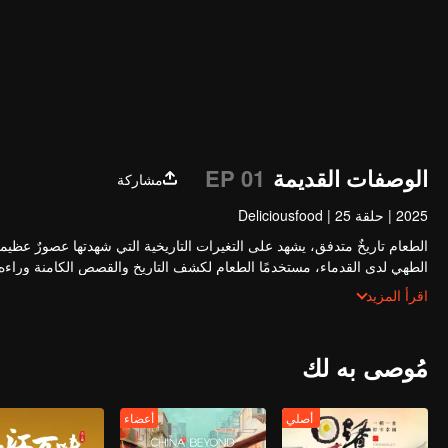
الوصفات القديمة
EP 01
مشاركة
2025
|
حلقة 25
|
Deliciousfood
الطعام تاريخٌ متدفق، يشهد على التغيرات التاريخية التي شهدتها عصورٌ عظ
الطهي لدى القدماء، مستخدمًا الطعام لكشف التاريخ والقصص الكامنة وراءه. مع ا
بدور "مديرة المطبخ"، سيتضمن الفيلم الوثائقي حوارات مع ضيوف مشاهير من ع
اقرأ المزيد
والفكاهة، كاشفين عن الثقافة التقليدية وحكمة
مُوصى به لك
أصلي
أعضاء