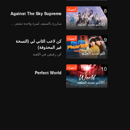
أعضاء
8
أعضاء
Episode 13: Fried
Against The Sky Supreme
Stuffed Pouches
مبارزة بالسيف لمرة واحدة تشعر بالحرية
533تم تجديد الحلقة
أعضاء
9
أعضاء
Episode 14: Bamboo-
كن لاعب الثاني لي (النسخة
Grilled Meat
غير المحذوفة)
3تم تجديد الحلقة
كن رفيقي في اللعبة
أعضاء
10
أعضاء
Episode 15: Almond
Perfect World
Cream Lamb
280تم تجديد الحلقة
أعضاء
Episode 16: Lotus
Pod Fish Bun
أعضاء
Episode 17: Linglong