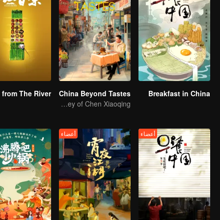
China Beyond Tastes
Breakfast in China
Flavor Exploration Journey of Chen Xiaoqing
أعضاء
أعضاء