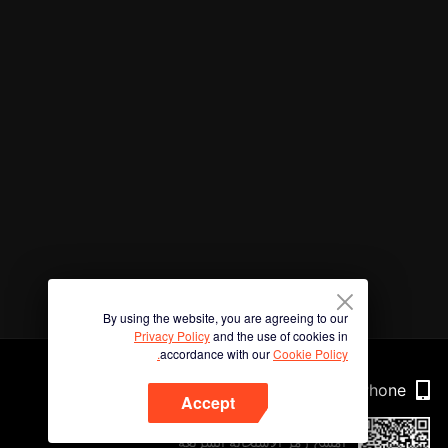
By using the website, you are agreeing to our
Privacy Policy
and the use of cookies in
accordance with our
Cookie Policy.
Phone
Accept
امسح رمز الاستجابة السريعة