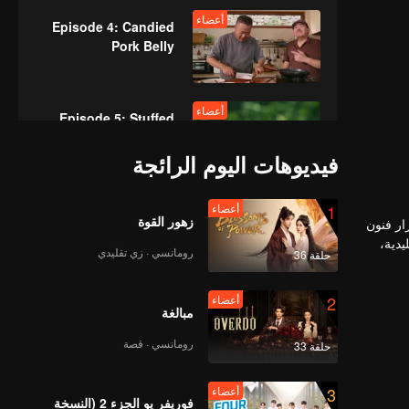
أعضاء
Episode 4: Candied
Pork Belly
أعضاء
Episode 5: Stuffed
Pork Tripe
فيديوهات اليوم الرائجة
أعضاء
1
أعضاء
Episode 6: Cihu
زهور القوة
ار فنون
Sauce Chicken
يدية،
رومانسي · زي تقليدي
حلقة 36
الاسترخاء
أعضاء
2
أعضاء
Episode 7: Almond
مبالغة
Flower Goose
رومانسي · قصة
حلقة 33
أعضاء
3
أعضاء
Episode 8: Abalone
فوريفر يو الجزء 2 (النسخة