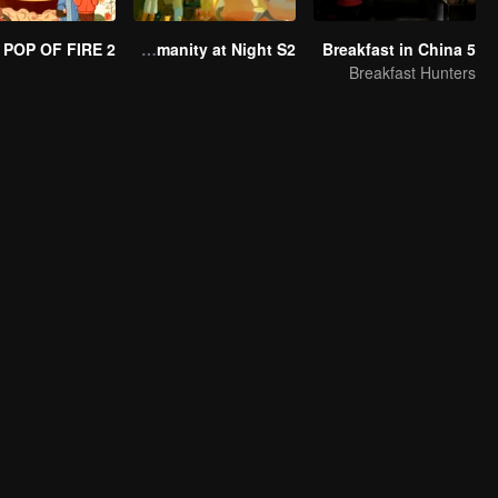
POP OF FIRE 2
Taste Humanity at Night S2
Breakfast in China 5
Breakfast Hunters