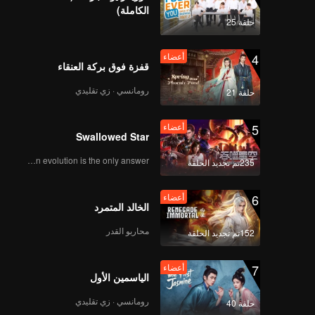
Tofu Soup
الكاملة)
حلقة 25
أعضاء
4
أعضاء
Episode 9: Crucian
قفزة فوق بركة العنقاء
Carp Geng
رومانسي · زي تقليدي
حلقة 21
أعضاء
5
أعضاء
Episode 10: Lotus
Swallowed Star
Wrapped Fish Zha
Human evolution is the only answer.
235تم تجديد الحلقة
أعضاء
6
أعضاء
Episode 11: Sheep
الخالد المتمرد
Liver Biluo with
Zhuyu Sauce
محاربو القدر
152تم تجديد الحلقة
أعضاء
7
أعضاء
Episode 12: Ghee-
الياسمين الأول
Cream Baoluo
رومانسي · زي تقليدي
حلقة 40