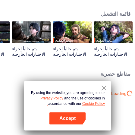
يوجد سحر ولا روح قتالية ، لكن هناك روح سحرية لفنون الدفاع عن النفس. الجميع هنا
كان يوقظوا أرواحهم في قاعة الروح بدأ تانغ سان الصغير طريق زراعة سيده الروحي،
قائمة التشغيل
عندما وصل السلاح الخفي لطائفة تانغ إلى قارة دولو، وعندما استيقظت روح طائفة تانغ
القتالية، هل يمكن أن يلقي بمجد طائفة تانغ في عالم الروح القتالية هذا؟
البث المقدم
البث المقدم
يتم حالياً إجراء
يتم حالياً إجراء
يتم حالياً إجراء
الاختبارات الخارجية
الاختبارات الخارجية
الاختبارات الخارجية
الا
للتجربة رقم 1215 |
للتجربة رقم 1215 |
للتجربة رقم 1215 |
الحلقة 01
الحلقة 02
الحلقة 03
مقاطع حصرية
By using the website, you are agreeing to our
Loading…
Privacy Policy
and the use of cookies in
accordance with our
Cookie Policy.
Accept
افتح التطبيق