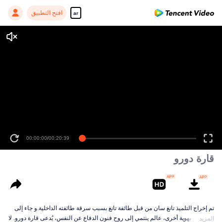
افتح التطبيق
ar
00:00:00
/
00:20:39
قارة دورو
تم إخراج التلميذ تانغ سان من قبل طائفة تانغ بسبب سرقة طائفته الداخلية.و جاء إلى
عالم آخر بهوية أخرى، عالم ينتمي إلى روح فنون الدفاع عن النفس، يُدعى قارة دورو. لا
المزيد