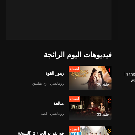
فيديوهات اليوم الرائجة
1
أعضاء
زهور القوة
In th
was a concubine's child of the Su family. Susp
رومانسي · زي تقليدي
حلقة 36
S
2
أعضاء
مبالغة
رومانسي · قصة
حلقة 33
3
أعضاء
فوريفر يو الجزء 2 (النسخة