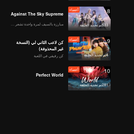
8
أعضاء
Against The Sky Supreme
مبارزة بالسيف لمرة واحدة تشعر بالحرية
533تم تجديد الحلقة
9
أعضاء
كن لاعب الثاني لي (النسخة
غير المحذوفة)
4تم تجديد الحلقة
كن رفيقي في اللعبة
10
أعضاء
Perfect World
281تم تجديد الحلقة