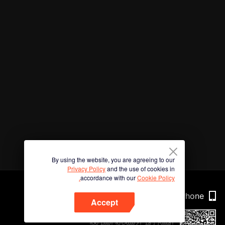
By using the website, you are agreeing to our
Privacy Policy
and the use of cookies in
accordance with our
Cookie Policy.
Phone
Accept
امسح رمز الاستجابة السريعة