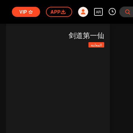
VIP
APP
AR
剑道第一仙
المعاينة