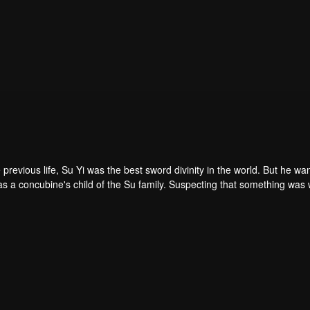
e previous life, Su Yi was the best sword divinity in the world. But he wan
ecting that something was wrong with his mother's death, Su Yi ran away from home to Qinghe
word Mansion to practice. But suddenly, he lost his cultivation and was