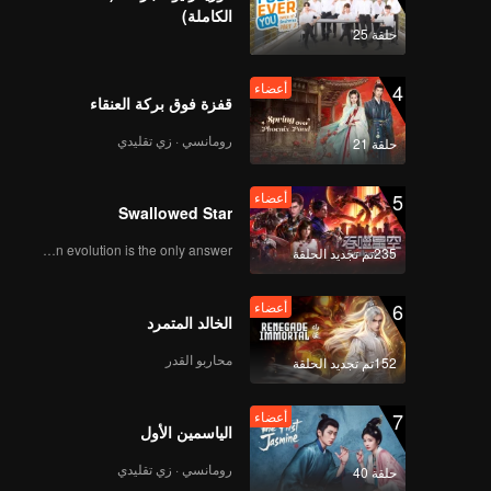
الكاملة)
حلقة 25
4
أعضاء
قفزة فوق بركة العنقاء
رومانسي · زي تقليدي
حلقة 21
5
أعضاء
Swallowed Star
Human evolution is the only answer.
235تم تجديد الحلقة
6
أعضاء
الخالد المتمرد
محاربو القدر
152تم تجديد الحلقة
7
أعضاء
الياسمين الأول
رومانسي · زي تقليدي
حلقة 40