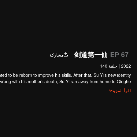
剑道第一仙
EP 67
مشاركة
2022
|
حلقة 140
ted to be reborn to improve his skills. After that, Su Yi's new identity
 forced to become a live-in son-in-law. A year later, he awakened the
اقرأ المزيد
memory of his previous life and began his rise.