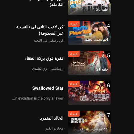
الكاملة)
حلقة 25
4
أعضاء
كن لاعب الثاني لي (النسخة
غير المحذوفة)
4تم تجديد الحلقة
كن رفيقي في اللعبة
5
أعضاء
قفزة فوق بركة العنقاء
رومانسي · زي تقليدي
حلقة 21
6
أعضاء
Swallowed Star
Human evolution is the only answer.
235تم تجديد الحلقة
7
أعضاء
الخالد المتمرد
محاربو القدر
152تم تجديد الحلقة