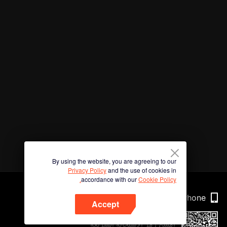
By using the website, you are agreeing to our
Privacy Policy
and the use of cookies in
accordance with our
Cookie Policy.
Phone
Accept
امسح رمز الاستجابة السريعة