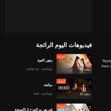
فيديوهات اليوم الرائجة
1
أعضاء
زهور القوة
Young
from n
رومانسي · زي تقليدي
حلقة 36
the mast
2
أعضاء
مبالغة
رومانسي · قصة
حلقة 33
3
أعضاء
فوريفر يو الجزء 2 (النسخة