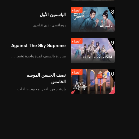
8
أعضاء
الياسمين الأول
رومانسي · زي تقليدي
حلقة 40
9
أعضاء
Against The Sky Supreme
مبارزة بالسيف لمرة واحدة تشعر بالحرية
534تم تجديد الحلقة
10
أعضاء
نصف الحبيبين الموسم
الخامس
بإرشاد من القدر، محبوب بالقلب