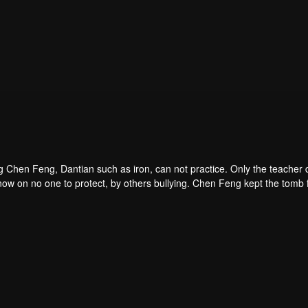
 Chen Feng, Dantian such as iron, can not practice. Only the teacher d
ow on no one to protect, by others bullying. Chen Feng kept the tomb fo
er left the supreme dragon blood, mysterious ancient tripod. From then