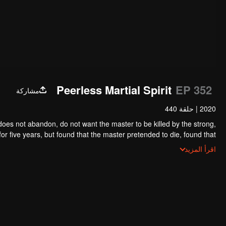
Peerless Martial Spirit
EP 352
مشاركة
2020
|
حلقة 440
oes not abandon, do not want the master to be killed by the strong,
r five years, but found that the master pretended to die, found that
 on, Chen Feng rose up against the sky, set foot on the road to find
اقرأ المزيد
the master and become the strong.