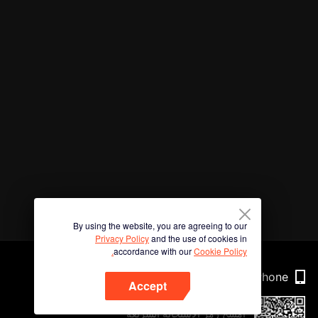
By using the website, you are agreeing to our
Privacy Policy
and the use of cookies in
accordance with our
Cookie Policy.
Phone
Accept
امسح رمز الاستجابة السريعة