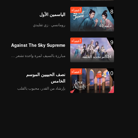
8
أعضاء
الياسمين الأول
رومانسي · زي تقليدي
حلقة 40
9
أعضاء
Against The Sky Supreme
مبارزة بالسيف لمرة واحدة تشعر بالحرية
534تم تجديد الحلقة
10
أعضاء
نصف الحبيبين الموسم
الخامس
بإرشاد من القدر، محبوب بالقلب