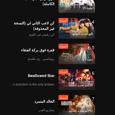
الكاملة)
حلقة 25
4
أعضاء
كن لاعب الثاني لي (النسخة
غير المحذوفة)
4تم تجديد الحلقة
كن رفيقي في اللعبة
5
أعضاء
قفزة فوق بركة العنقاء
رومانسي · زي تقليدي
حلقة 21
6
أعضاء
Swallowed Star
Human evolution is the only answer.
235تم تجديد الحلقة
7
أعضاء
الخالد المتمرد
محاربو القدر
152تم تجديد الحلقة