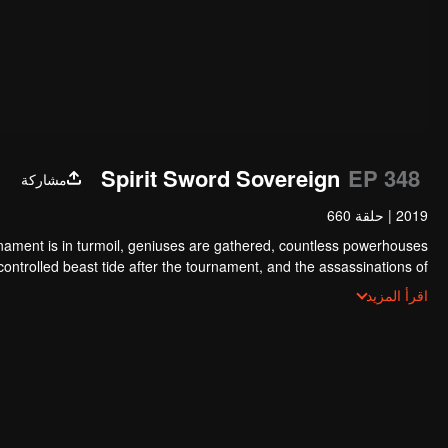
Spirit Sword Sovereign
EP 348
مشاركة
2019
|
حلقة 660
nament is in turmoil, geniuses are gathered, countless powerhouses
y controlled beast tide after the tournament, and the assassinations of
tion sect, the Heavenly Evolution Sect. Let's see how Chu Xingyun is
اقرأ المزيد
rns in this treacherous assassination and carry the world before one!