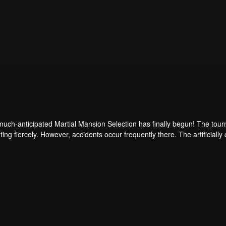
uch-anticipated Martial Mansion Selection has finally begun! The tour
hting fiercely. However, accidents occur frequently there. The artificiall
ongest people that ensue, all reveal the mysterious and huge assassina
able to cut through the tho