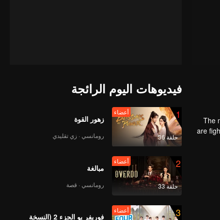
فيديوهات اليوم الرائجة
1
أعضاء
زهور القوة
The m
are fig
رومانسي · زي تقليدي
حلقة 36
the str
2
أعضاء
مبالغة
رومانسي · قصة
حلقة 33
3
أعضاء
فوريفر يو الجزء 2 (النسخة