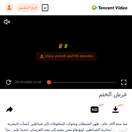
افتح التطبيق
ar
Enjoy smooth and HD episodes
00:00:00
/
00:21:08
عرش الختم
منذ ستة آلاف عام ، ظهر الشيطان وتحولت المخلوقات إلى شياطين. أنشأت البشرية
ستة معابد لمحاربة الشياطين. لونغ هاو تشن ينضم إلى معبد الفرسان. عندما يكبر ، تبدأ
المزيد