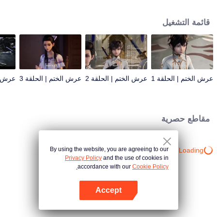
مغامرة. فاز باعتراف الآخرين ويقاتل مع المعابد الستة ضد الشياطين من أجل البشر.
يضحى بنفسه لحماية الناس. هل يمكن أن يفوز طويلاً بعرش الختم ويتم منحه أعلى
قائمة التشغيل
وسام في معبد الفرسان؟ بقي كل شيء ليتم الكشف عنه.
عرش الختم | الحلقة 1
عرش الختم | الحلقة 2
عرش الختم | الحلقة 3
عرش ال
مقاطع حصرية
By using the website, you are agreeing to our
Loading…
Privacy Policy
and the use of cookies in
accordance with our
Cookie Policy.
Accept
افتح التطبيق