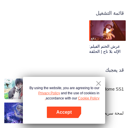
المقدسة المجيدة على التوازن فيما بينها. ومع ذلك، حتى في هذا العصر الذهبي،
ترسخت المؤامرات والرغبات بهدوء، مما أدى إلى تآكل العالم تدريجيًا. في خضم الصراع
قائمة التشغيل
بين المصالح الإمبراطورية ومكائد الكنيسة، خرج إلكترولوكس، ابن النور، من إيمانه
بالنور وتحول إلى آفة الموتى الأحياء. بقوته وحدها، أطلق العنان لانتقام مزلزل للعالم
والبشرية.
دفع
عرش الختم الفيلم:
الإله بلا تاج | الحلقة
01
قد يعجبك
By using the website, you are agreeing to our
National Husband Bring Home SS1
Privacy Policy
and the use of cookies in
accordance with our
Cookie Policy.
Accept
لمحة سريعة عن أنمي "شيان ني"
افتح التطبيق