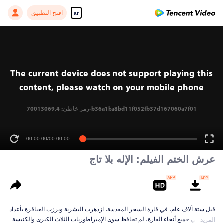
افتح التطبيق
ar
The current device does not support playing this
content, please watch on your mobile phone
رمز خاطئ: 70013069.4-b36a1ba8bd11f052fb37d167060a7f01
00:00:00
/
00:00:00
عرش الختم الفيلم: الإله بلا تاج
قبل ستة آلاف عام، في قارة السحر المقدسة، ازدهرت البشرية وبرزت العباقرة بأعداد
كبيرة. في جميع أنحاء القارة، لم تحافظ سوى الإمبراطوريات الثلاث الكبرى والكنيسة
المزيد