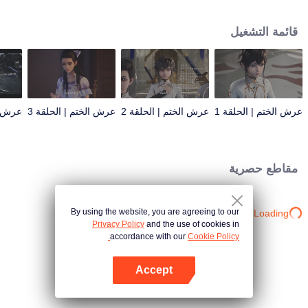
مغامرة. فاز باعتراف الآخرين ويقاتل مع المعابد الستة ضد الشياطين من أجل البشر.
يضحى بنفسه لحماية الناس. هل يمكن أن يفوز طويلاً بعرش الختم ويتم منحه أعلى
قائمة التشغيل
وسام في معبد الفرسان؟ بقي كل شيء ليتم الكشف عنه.
عرش الختم | الحلقة 1
عرش الختم | الحلقة 2
عرش الختم | الحلقة 3
عرش ال
مقاطع حصرية
By using the website, you are agreeing to our
Loading…
Privacy Policy
and the use of cookies in
accordance with our
Cookie Policy.
Accept
افتح التطبيق