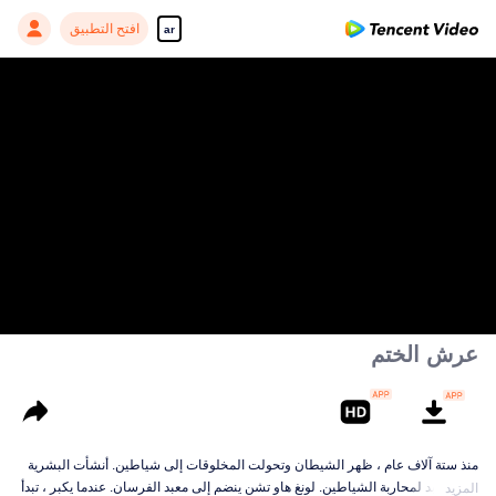
افتح التطبيق
ar
Enjoy smooth and HD episodes
00:00:00
/
00:00:00
عرش الختم
منذ ستة آلاف عام ، ظهر الشيطان وتحولت المخلوقات إلى شياطين. أنشأت البشرية
ستة معابد لمحاربة الشياطين. لونغ هاو تشن ينضم إلى معبد الفرسان. عندما يكبر ، تبدأ
المزيد