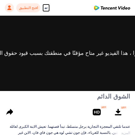
افتح التطبيق
ar
الشوق الدائم
عندما تلتقي المعجزة التجارية برجل متسلط، تبدأ قصتهما. تعيش الابنة الكبرى لعائلة
تاجر بهويتين. بالنسبة للغرباء، فإن جون تشي لوه هي جون فاي فان، الابن غير
المزيد