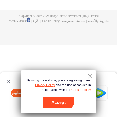
الشرعي للعائلة. تم نقلها إلى بيكسوان في سن العشرين عامًا. تواجه جون تشي لوه
العديد من المصاعب في أرض أجنبية. يتم اتهامها بأنها جاسوسة، ويتم إذلالها وإساءة
معاملتها. تجد تشي لوه فرصة للهروب لكنها تكتشف أنه أثناء غيابها عن المنزل، تواطأ
Copyright © 2016-
2026
Image Future Investment (HK) Limited.
الأمير مع شقيق زوجها وعشيقته لسرقة ثروة عائلتهم. تأخذ جون تشي لوه والدها
الشروط والأحكام
|
سياسة الخصوصية
|
Cookie Policy
|
الآراء
|
@
TencentVideo
المسن، إيرنيانج، وأختين أصغر سناً معها بينما تكافح لإعادة بناء أعمال العائلة.
By using the website, you are agreeing to our
Privacy Policy
and the use of cookies in
accordance with our
Cookie Policy.
Tencent Video
افتح التطبيق
watch more contents
Accept
If fails,
click here
please to try again
افتح التطبيق