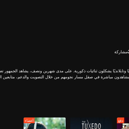
مشاركة
 أول برنامج واقعي مباشر عابر للحدود، يضم 12 شابًا صينيًا وتايلانديًا يشكلون ثنائيات ذكورية. على مدى شهرين ونصف، يشاهد ال
المشاهدون مباشرة في صقل مسار نجومهم من خلال التصويت والدعم، متابعين ا
الأقوى كيمياءً بفرصة الظهور على المسرح العالمي في النهاية.
دفع
أعضاء