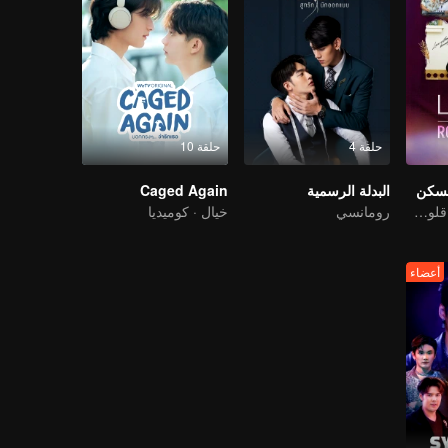
حلقة 4
حلقة 10
البدلة الرسمية
Caged Again
تحت سقف واحد، قلوب مفتوحة! حب خاص لزملاء الغرفة في LOVE(X)
رومانسي
خيال · كوميديا
أعضاء