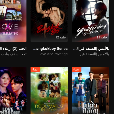
حلقة 11
حلقة 12
بالأمس (النسخة غير المختصرة)
The Bangkokboy Series
الحب (X): زملاء السكن
بالأمس (النسخة غير المختصرة)
Love and revenge
أعضاء
أعضاء
حلقة 10
حلقة 6
حلقة 1