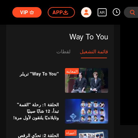
VIP
APP
AR
Way To You
قائمة التشغيل
لقطات
المعاينة
"Way To You" تريلر
الحلقة 1: رحلة "القمة"
تبدأ، 12 شابًا صينيًا
وتايلانديًا يلتقون لأول مرة!
أعضاء
الحلقة 2: تحدّي الرقص