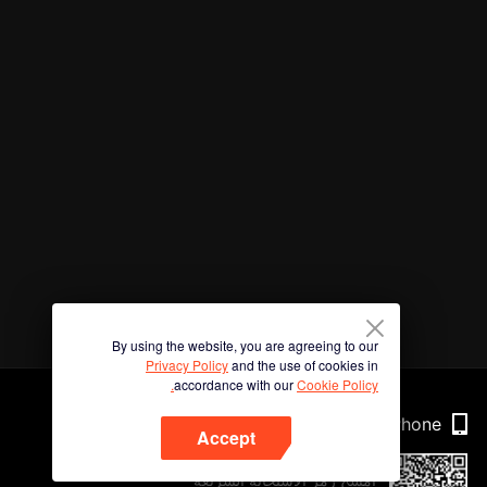
By using the website, you are agreeing to our
Privacy Policy
and the use of cookies in
accordance with our
Cookie Policy.
Phone
Accept
امسح رمز الاستجابة السريعة