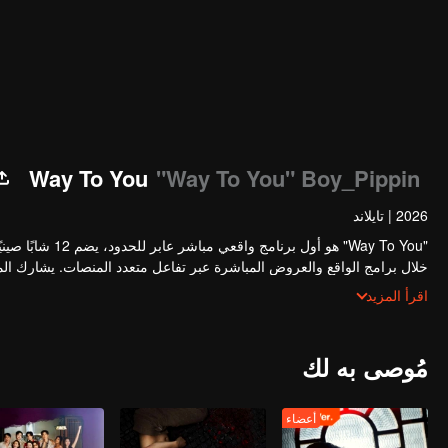
Way To You
"Way To You" Boy_Pippin
2026
|
تايلاند
"Way To You" هو
خلال برامج الواقع والعروض المباشرة عبر تفاعل متعدد المنصات. يشارك 
اللقاء الأول حتى الوصول إلى الانسجام التام. سيحظى الثنائي الأكثر شعبية و
اقرأ المزيد
مُوصى به لك
أعضاء