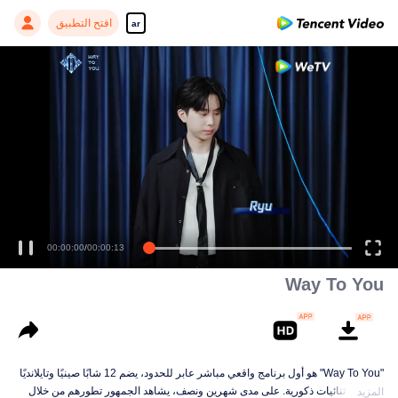
افتح التطبيق
ar
Enjoy smooth and HD episodes
00:00:00
/
00:00:13
Way To You
"Way To You" هو أول برنامج واقعي مباشر عابر للحدود، يضم 12 شابًا صينيًا وتايلانديًا
يشكلون ثنائيات ذكورية. على مدى شهرين ونصف، يشاهد الجمهور تطورهم من خلال
المزيد