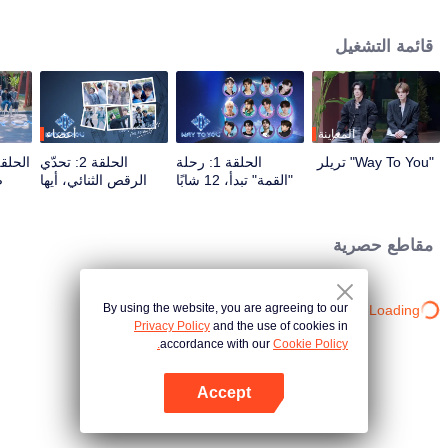
برامج الواقع والعروض المباشرة عبر تفاعل متعدد المنصات. يشارك المشاهدون
مباشرة في صقل مسار نجومهم من خلال التصويت والدعم، متابعين الرحلة من اللقاء
قائمة التشغيل
الأول حتى الوصول إلى الانسجام التام. سيحظى الثنائي الأكثر شعبية والأقوى كيمياءً
بفرصة الظهور على المسرح العالمي في النهاية.
المعاينة
أعضاء
"Way To You" تريلر
الحلقة 1: رحلة
الحلقة 2: تحدّي
"القمة" تبدأ، 12 شابًا
الرقص الثنائي، أيها
ض
صينيًا وتايلانديًا يلتقون
الشريك، استعد!
ال
لأول مرة!
مقاطع حصرية
By using the website, you are agreeing to our
Loading…
Privacy Policy
and the use of cookies in
accordance with our
Cookie Policy.
Accept
افتح التطبيق