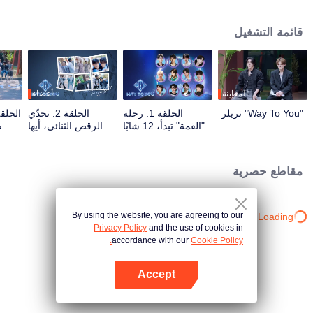
برامج الواقع والعروض المباشرة عبر تفاعل متعدد المنصات. يشارك المشاهدون
مباشرة في صقل مسار نجومهم من خلال التصويت والدعم، متابعين الرحلة من اللقاء
قائمة التشغيل
الأول حتى الوصول إلى الانسجام التام. سيحظى الثنائي الأكثر شعبية والأقوى كيمياءً
بفرصة الظهور على المسرح العالمي في النهاية.
المعاينة
أعضاء
"Way To You" تريلر
الحلقة 1: رحلة
الحلقة 2: تحدّي
"القمة" تبدأ، 12 شابًا
الرقص الثنائي، أيها
ض
صينيًا وتايلانديًا يلتقون
الشريك، استعد!
ال
لأول مرة!
مقاطع حصرية
By using the website, you are agreeing to our
Loading…
Privacy Policy
and the use of cookies in
accordance with our
Cookie Policy.
Accept
افتح التطبيق