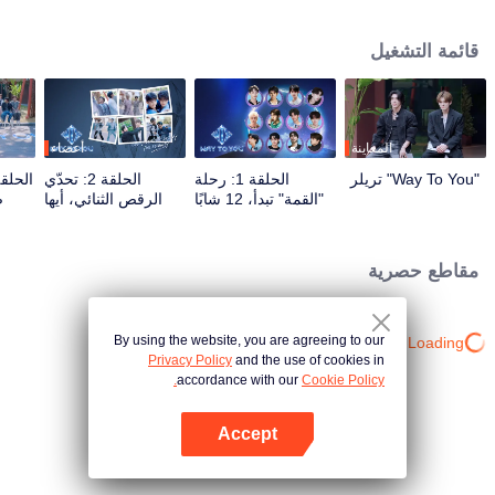
برامج الواقع والعروض المباشرة عبر تفاعل متعدد المنصات. يشارك المشاهدون
مباشرة في صقل مسار نجومهم من خلال التصويت والدعم، متابعين الرحلة من اللقاء
قائمة التشغيل
الأول حتى الوصول إلى الانسجام التام. سيحظى الثنائي الأكثر شعبية والأقوى كيمياءً
بفرصة الظهور على المسرح العالمي في النهاية.
المعاينة
أعضاء
"Way To You" تريلر
الحلقة 1: رحلة
الحلقة 2: تحدّي
"القمة" تبدأ، 12 شابًا
الرقص الثنائي، أيها
ض
صينيًا وتايلانديًا يلتقون
الشريك، استعد!
ال
لأول مرة!
مقاطع حصرية
By using the website, you are agreeing to our
Loading…
Privacy Policy
and the use of cookies in
accordance with our
Cookie Policy.
Accept
افتح التطبيق