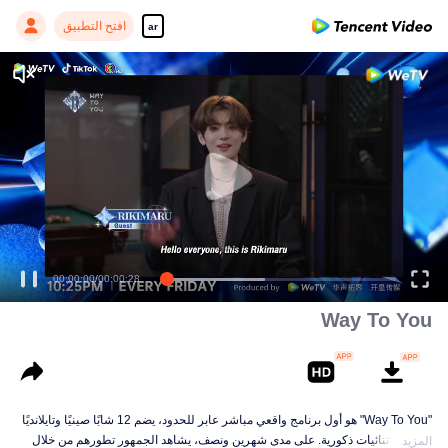
افتح التطبيق
ar
00:00:00
/
00:00:28
Way To You
"Way To You" هو أول برنامج واقعي مباشر عابر للحدود، يضم 12 شابًا صينيًا وتايلانديًا
يشكلون ثنائيات ذكورية. على مدى شهرين ونصف، يشاهد الجمهور تطورهم من خلال
المزيد