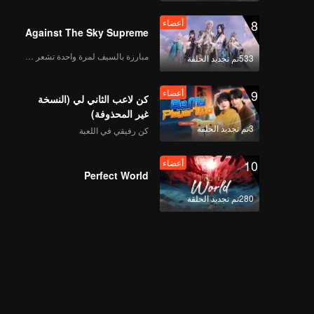
8
أعضاء
Against The Sky Supreme
مبارزة بالسيف لمرة واحدة تشعر بالحرية
533تم تجديد الحلقة
9
أعضاء
كن لاعب الثاني لي (النسخة
غير المحذوفة)
3تم تجديد الحلقة
كن رفيقي في اللعبة
10
أعضاء
Perfect World
280تم تجديد الحلقة