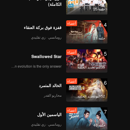
الكاملة)
حلقة 25
4
أعضاء
قفزة فوق بركة العنقاء
رومانسي · زي تقليدي
حلقة 21
5
أعضاء
Swallowed Star
Human evolution is the only answer.
235تم تجديد الحلقة
6
أعضاء
الخالد المتمرد
محاربو القدر
152تم تجديد الحلقة
7
أعضاء
الياسمين الأول
رومانسي · زي تقليدي
حلقة 40