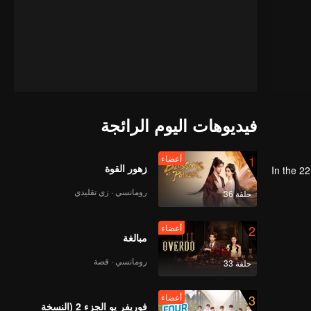
فيديوهات اليوم الرائجة
1
أعضاء
زهور القوة
In the 2
رومانسي · زي تقليدي
حلقة 36
2
أعضاء
مبالغة
رومانسي · قصة
حلقة 33
3
أعضاء
فوريفر يو الجزء 2 (النسخة