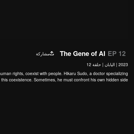
The Gene of AI
EP 12
مشاركة
2023
|
اليابان
|
حلقة 12
man rights, coexist with people. Hikaru Sudo, a doctor specializing
this coexistence. Sometimes, he must confront his own hidden side...