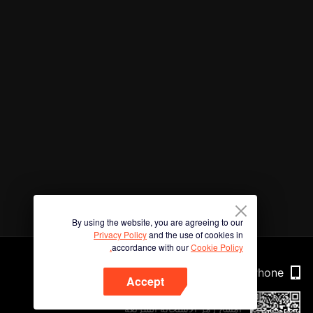
By using the website, you are agreeing to our
Privacy Policy
and the use of cookies in
accordance with our
Cookie Policy.
Phone
Accept
امسح رمز الاستجابة السريعة