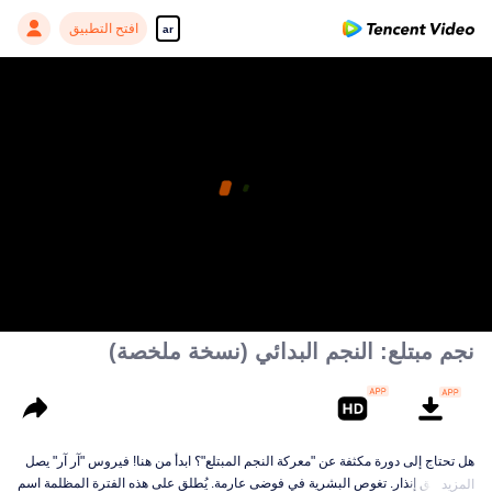
افتح التطبيق
ar
نجم مبتلع: النجم البدائي (نسخة ملخصة)
هل تحتاج إلى دورة مكثفة عن "معركة النجم المبتلع"؟ ابدأ من هنا! فيروس "آر آر" يصل
دون سابق إنذار. تغوص البشرية في فوضى عارمة. يُطلق على هذه الفترة المظلمة اسم
المزيد