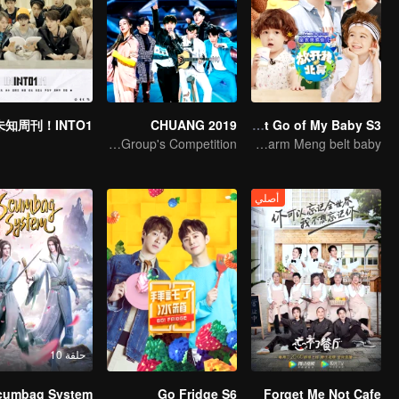
未知周刊！INTO1！
CHUANG 2019
Let Go of My Baby S3
China Top Men Group's Competition
Chen Xuedong, Johnny Huang and Jackson Wang warm Meng belt baby
أصلي
حلقة 10
cumbag System
Go Fridge S6
Forget Me Not Cafe