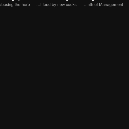
Let's start the recreation of food by new cooks!
Huang Bo and Song Zuer Zhang Yuankun's Warmth of Management