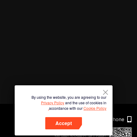
By using the website, you are agreeing to our
Privacy Policy
and the use of cookies in
accordance with our
Cookie Policy.
Phone
Accept
امسح رمز الاستجابة السريعة