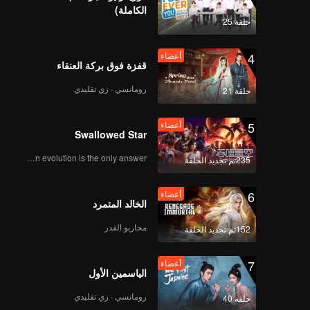
الكاملة)
传-846156971424
حلقة 25
4
أعضاء
قفزة فوق بركة العنقاء
رومانسي · زي تقليدي
حلقة 21
5
أعضاء
Swallowed Star
Human evolution is the only answer.
235تم تجديد الحلقة
6
أعضاء
الخالد المتمرد
محاربو القدر
152تم تجديد الحلقة
7
أعضاء
الياسمين الأول
رومانسي · زي تقليدي
حلقة 40