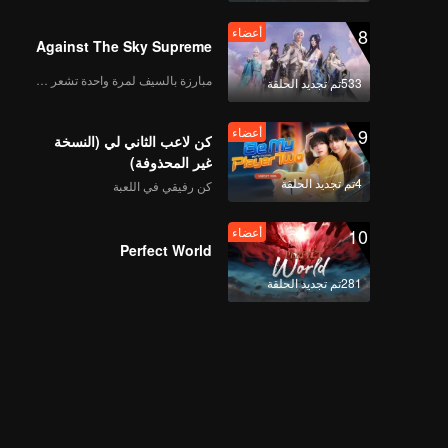
8
أعضاء
Against The Sky Supreme
مبارزة بالسيف لمرة واحدة تشعر بالحرية
533تم تجديد الحلقة
9
أعضاء
كن لاعب الثاني لي (النسخة
غير المحذوفة)
4تم تجديد الحلقة
كن رفيقي في اللعبة
10
أعضاء
Perfect World
281تم تجديد الحلقة