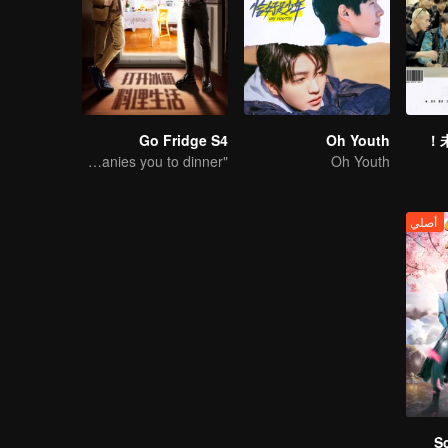
Go Fridge S4
Oh Youth
"Hormone" accompanies you to dinner
Oh Youth
أصلي
S