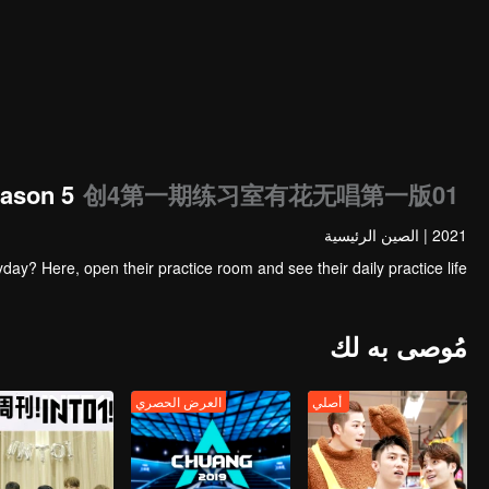
ason 5
创4第一期练习室有花无唱第一版01
2021
|
الصين الرئيسية
ay? Here, open their practice room and see their daily practice life.
مُوصى به لك
أصلي
العرض الحصري