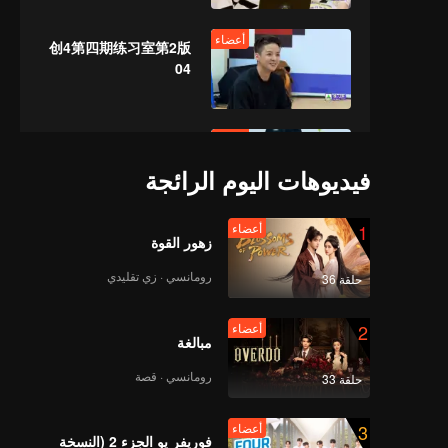
أعضاء
创4第四期练习室第2版
04
أعضاء
介质id上
传-841767546752
فيديوهات اليوم الرائجة
1
أعضاء
أعضاء
زهور القوة
创4第六期练习室有花无
唱第一版06
رومانسي · زي تقليدي
حلقة 36
2
أعضاء
أعضاء
مبالغة
介质id上
传-844875484280
رومانسي · قصة
حلقة 33
3
أعضاء
أعضاء
فوريفر يو الجزء 2 (النسخة
介质id上