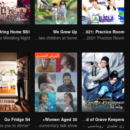
حلقة 12
We Grew Up
CHUANG 2021: Practice Room
o Wedding Night
How do you feel about having two children at home?
CHUANG 2021 Practice Room
العرض الحصري
حلقة 32
Go Fridge S4
Women Aged 30+
The Legend of Grave Keepers
زي تقليدي · رومانسي · قصة
Female documentary talk show