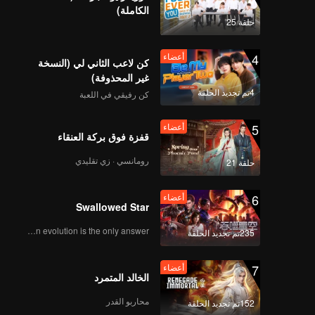
الكاملة)
حلقة 25
EP08播出版（去唱词）
4
أعضاء
كن لاعب الثاني لي (النسخة
غير المحذوفة)
4تم تجديد الحلقة
كن رفيقي في اللعبة
EP09 播出版（去唱词
版）
5
أعضاء
قفزة فوق بركة العنقاء
رومانسي · زي تقليدي
حلقة 21
نهاية
未知周刊_10
6
أعضاء
Swallowed Star
Human evolution is the only answer.
235تم تجديد الحلقة
7
أعضاء
الخالد المتمرد
محاربو القدر
152تم تجديد الحلقة