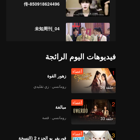
传-850918624496
未知周刊_04
فيديوهات اليوم الرائجة
vol5剪辑0531无字幕版
b版
1
أعضاء
زهور القوة
رومانسي · زي تقليدي
حلقة 36
EP06净版
2
أعضاء
مبالغة
رومانسي · قصة
حلقة 33
ep07去唱词版
3
أعضاء
فوريفر يو الجزء 2 (النسخة