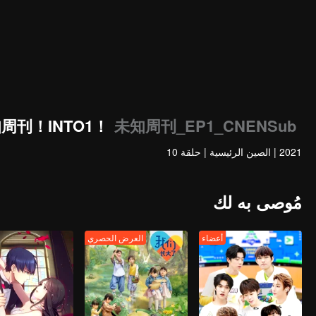
周刊！INTO1！
未知周刊_EP1_CNENSub
2021
|
الصين الرئيسية
|
حلقة 10
مُوصى به لك
أعضاء
العرض الحصري