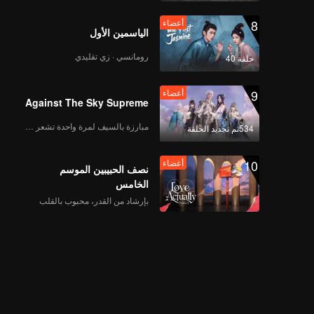
8
أعضاء
الياسمين الأول
رومانسي · زي تقليدي
حلقة 40
9
أعضاء
Against The Sky Supreme
مبارزة بالسيف لمرة واحدة تشعر بالحرية
534تم تجديد الحلقة
10
أعضاء
نصف الحبيبين الموسم
الخامس
بإرشاد من القدر، محبوب بالقلب