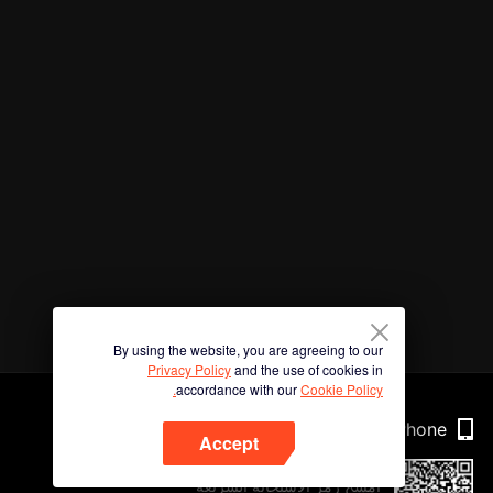
By using the website, you are agreeing to our
Privacy Policy
and the use of cookies in
accordance with our
Cookie Policy.
Phone
Accept
امسح رمز الاستجابة السريعة