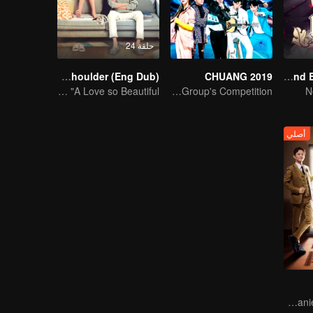
حلقة 24
Put Your Head On My Shoulder (Eng Dub)
CHUANG 2019
National Husband Bring Home SS1
It was adapted from the same series of novels as "A Love so Beautiful"
China Top Men Group's Competition
N
أصلي
"Hormone" accompanies you to dinner