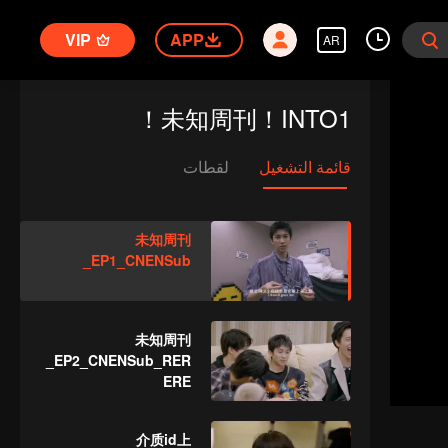
VIP
APP
AR
未知周刊！INTO1！
قائمة التشغيل
لقطات
未知周刊
_EP1_CNENSub
未知周刊
_EP2_CNENSub_RER
ERE
介质id上