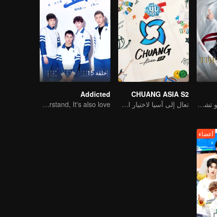
حلقة 15
Addicted
CHUANG ASIA S2
يتصدر كل من شياو تشان ووانغ يي بو التشكيلة عالية القيمة
تعال إلى آسيا لاختيار الآيدل الخاص بك
You don't understand, It's also love
أعضاء