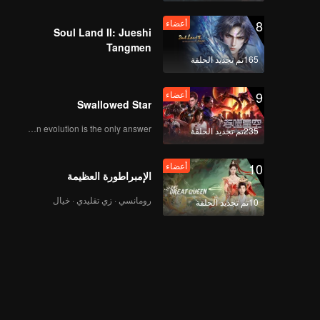
8
أعضاء
Soul Land II: Jueshi
Tangmen
165تم تجديد الحلقة
9
أعضاء
Swallowed Star
Human evolution is the only answer.
235تم تجديد الحلقة
10
أعضاء
الإمبراطورة العظيمة
رومانسي · زي تقليدي · خيال
10تم تجديد الحلقة