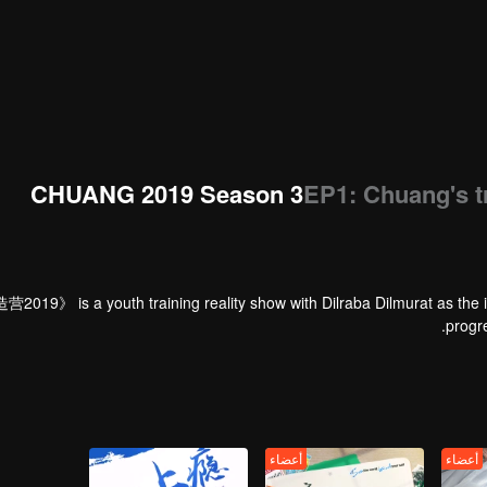
CHUANG 2019 Season 3
EP1: Chuang's tr
营2019》 is a youth training reality show with Dilraba Dilmurat as the i
progr
أعضاء
أعضاء