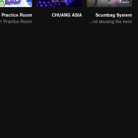
حلقة 10
CHUANG ASIA
Scumbag System
An ordinary youth crossing as a villain into the book and abusing the hero!