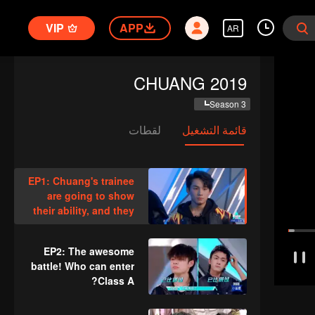
VIP
APP
AR
CHUANG 2019
Season 3
قائمة التشغيل
لقطات
EP1: Chuang's trainee
are going to show
their ability, and they
will grade by mentors
EP2: The awesome
battle! Who can enter
Class A?