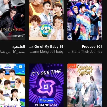
حلقة 50
Produce 101
Let Go of My Baby S3
الجامحون
Chen Xuedong, Johnny Huang and Jackson Wang warm Meng belt baby
Rocket Girl 101 Starts Their Journey
أصلي