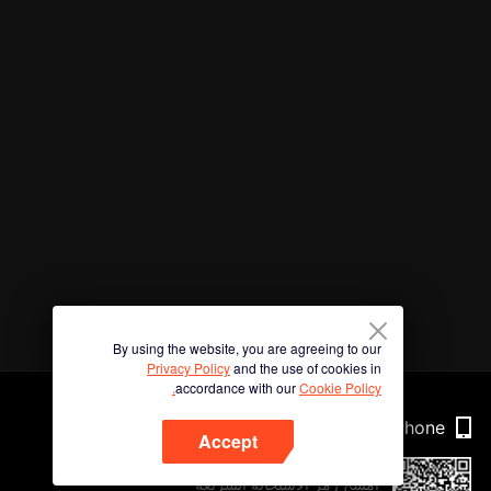
By using the website, you are agreeing to our
Privacy Policy
and the use of cookies in
accordance with our
Cookie Policy.
Phone
Accept
امسح رمز الاستجابة السريعة