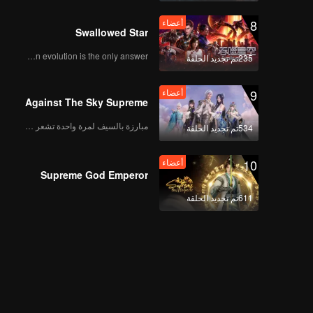
8
أعضاء
Swallowed Star
Human evolution is the only answer.
235تم تجديد الحلقة
9
أعضاء
Against The Sky Supreme
مبارزة بالسيف لمرة واحدة تشعر بالحرية
534تم تجديد الحلقة
10
أعضاء
Supreme God Emperor
611تم تجديد الحلقة