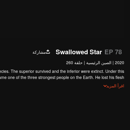
Swallowed Star
EP 78
مشاركة
2020
|
الصين الرئيسية
|
حلقة 260
ecies. The superior survived and the inferior were extinct. Under this
e one of the three strongest people on the Earth. He lost his flesh
h of the monster. In the flesh, he developed a human body. Later, he
اقرأ المزيد
stepped out of the Earth and headed to the universe.