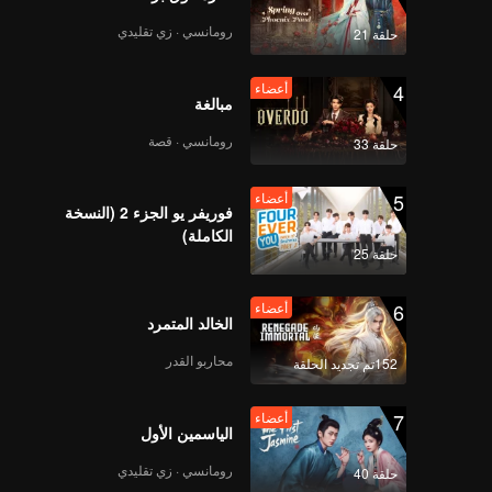
رومانسي · زي تقليدي
حلقة 21
4
أعضاء
مبالغة
رومانسي · قصة
حلقة 33
5
أعضاء
فوريفر يو الجزء 2 (النسخة
الكاملة)
حلقة 25
6
أعضاء
الخالد المتمرد
محاربو القدر
152تم تجديد الحلقة
7
أعضاء
الياسمين الأول
رومانسي · زي تقليدي
حلقة 40