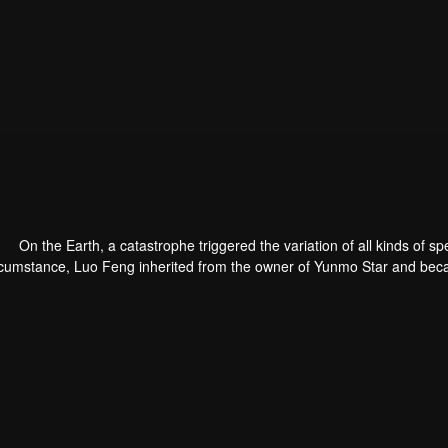
On the Earth, a catastrophe triggered the variation of all kinds of sp
rcumstance, Luo Feng inherited from the owner of Yunmo Star and becam
ing the fight against giant swallowed monster but then he took the fles