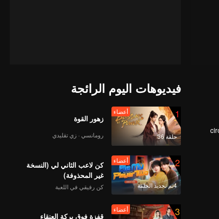
فيديوهات اليوم الرائجة
1
أعضاء
زهور القوة
ci
رومانسي · زي تقليدي
حلقة 36
dur
2
أعضاء
كن لاعب الثاني لي (النسخة
غير المحذوفة)
4تم تجديد الحلقة
كن رفيقي في اللعبة
3
أعضاء
قفزة فوق بركة العنقاء