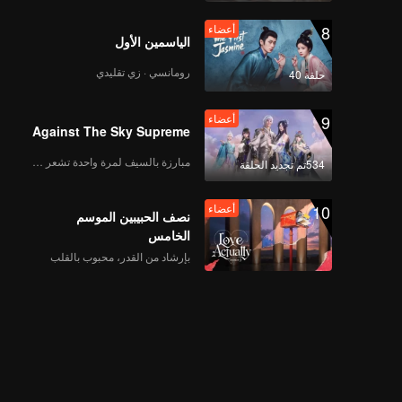
8
أعضاء
الياسمين الأول
رومانسي · زي تقليدي
حلقة 40
9
أعضاء
Against The Sky Supreme
مبارزة بالسيف لمرة واحدة تشعر بالحرية
534تم تجديد الحلقة
10
أعضاء
نصف الحبيبين الموسم
الخامس
بإرشاد من القدر، محبوب بالقلب