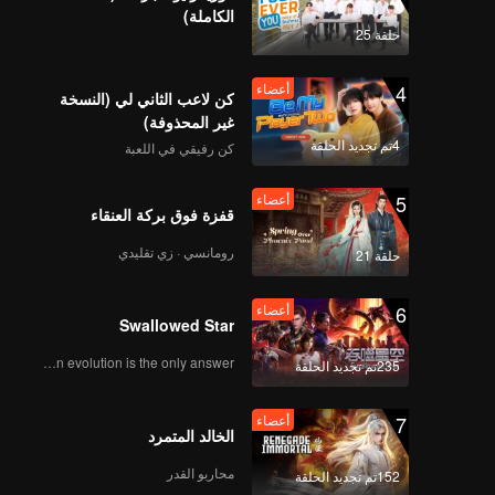
الكاملة)
حلقة 25
4
أعضاء
كن لاعب الثاني لي (النسخة
غير المحذوفة)
4تم تجديد الحلقة
كن رفيقي في اللعبة
5
أعضاء
قفزة فوق بركة العنقاء
رومانسي · زي تقليدي
حلقة 21
6
أعضاء
Swallowed Star
Human evolution is the only answer.
235تم تجديد الحلقة
7
أعضاء
الخالد المتمرد
محاربو القدر
152تم تجديد الحلقة