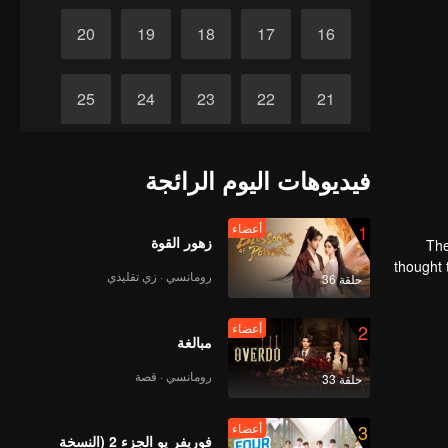
20
19
18
17
16
25
24
23
22
21
30
29
28
27
26
فيديوهات اليوم الرائجة
1
أعضاء
زهور القوة
The
thought 
رومانسي · زي تقليدي
حلقة 36
2
أعضاء
مبالغة
رومانسي · قصة
حلقة 33
3
أعضاء
فوريفر يو الجزء 2 (النسخة