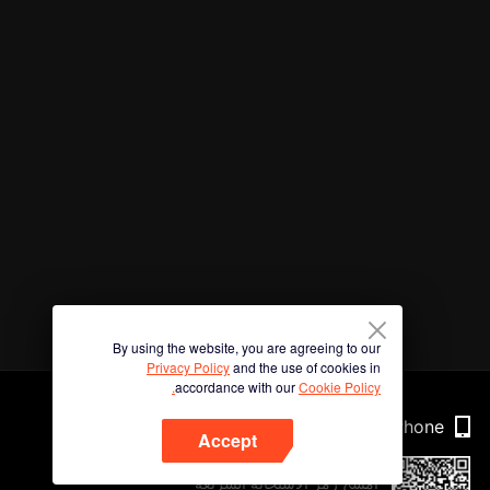
By using the website, you are agreeing to our
Privacy Policy
and the use of cookies in
accordance with our
Cookie Policy.
Phone
Accept
امسح رمز الاستجابة السريعة