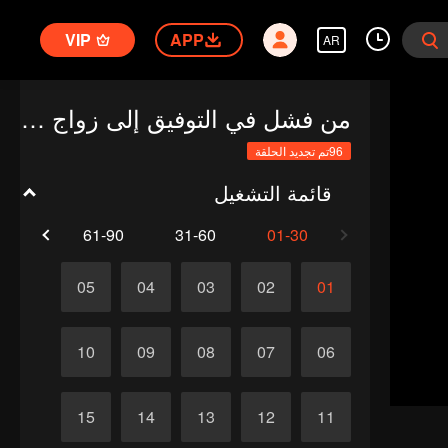
VIP
APP
AR
من فشل في التوفيق إلى زواج مفاجئ: قصة مليارديري (النسخة الكورية)
96تم تجديد الحلقة
قائمة التشغيل
1-96
61-90
31-60
01-30
05
04
03
02
01
10
09
08
07
06
15
14
13
12
11