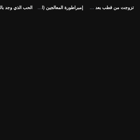
تزوجت من قطب بعد فسخ الخطوبة مباشرة؟! (النسخة الكورية)
إمبراطورة المعالجين (النسخة الكورية)