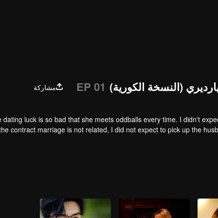
ديري (النسخة الكورية)
EP 01
مشاركة
 dating luck is so bad that she meets oddballs every time. I didn't exp
the contract marriage is not related, I did not expect to pick up the hu