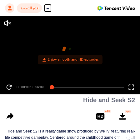
افتح التطبيق
ar
00:00:00
/
00:56:09
Hide and Seek S2
Hide and Seek S2 is a reality game show produced by WeTV, featuring real-
life competitive gameplay. Centered around the childhood game of hide-and-
المزيد