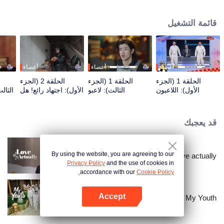
seek, the show brings together highly skilled hiders from across the country.
They demonstrate exceptional craftsmanship, remarkable physical abilities,
قائمة التشغيل
and extraordinary mental agility, using all kinds of ingenious tactics to evade
blanket searches by various hunter squads.
أعضاء
أعضاء
أعضاء
الحلقة 1 (الجزء
الحلقة 1 (الجزء
الحلقة 2 (الجزء
الأول): اللاعبون
الثالث): لاعبو
الأول): اجتهاد رائع! هل
الثال
"يخترقون السماوات
المرتفعات يتفننون في
يحاول اللاعب الاختباء
ويغوصون في
الاختباء، تشانغ
بحفر مرحاض يدويًا؟
الأعماق"، معركة
شيندونغ يفقد السيطرة
قد يعجبك
الغميضة تبدأ
By using the website, you are agreeing to our
Love actually
Privacy Policy
and the use of cookies in
accordance with our
Cookie Policy.
Accept
My Youth
افتح التطبيق