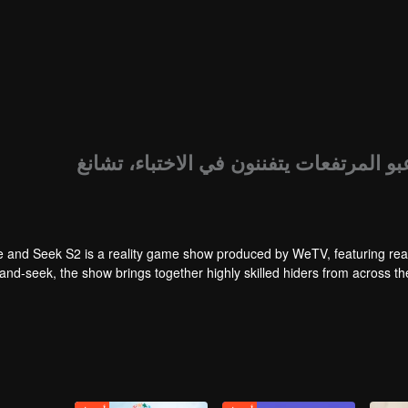
ث): لاعبو المرتفعات يتفننون في الاختباء، تشانغ
e and Seek S2 is a reality game show produced by WeTV, featuring rea
and-seek, the show brings together highly skilled hiders from across 
physical abilities, and extraordinary mental agility, using all kinds o