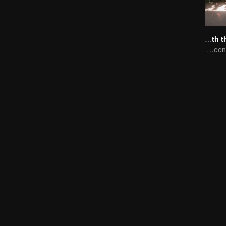
Travel With the Royal Family
New journey with the queen and concubines