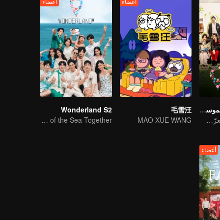
أعضاء
أعضاء
ووندرلاند جونيور الموسم الرابع
毛雪汪
Wonderland S2
في رحلة رعوية، تعرّف على العالم
MAO XUE WANG
Let's Hear the Sound of the Sea Together！
أعضاء