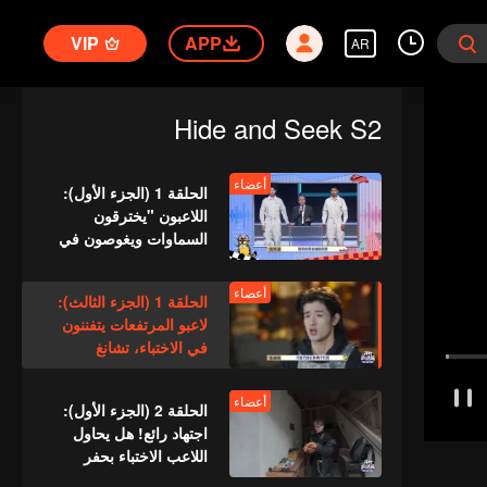
VIP
APP
AR
Hide and Seek S2
أعضاء
الحلقة 1 (الجزء الأول):
اللاعبون "يخترقون
السماوات ويغوصون في
الأعماق"، معركة الغميضة
تبدأ
أعضاء
الحلقة 1 (الجزء الثالث):
لاعبو المرتفعات يتفننون
في الاختباء، تشانغ
شيندونغ يفقد السيطرة
أعضاء
الحلقة 2 (الجزء الأول):
اجتهاد رائع! هل يحاول
اللاعب الاختباء بحفر
مرحاض يدويًا؟