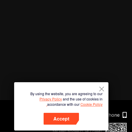
By using the website, you are agreeing to our
Privacy Policy
and the use of cookies in
accordance with our
Cookie Policy.
Phone
Accept
امسح رمز الاستجابة السريعة