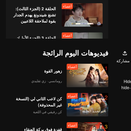
أعضاء
الحلقة 2 (الجزء الثالث):
تشنغ شيندونغ يهدم الجدار
بقوة لملاحقة اللاعبين
أعضاء
الحلقة 3 (الجزء الأول):
ملكة المجاري تختفي
بانسيابية تثير إعجاب
فيديوهات اليوم الرائجة
الجميع
مشاركة
أعضاء
1
أعضاء
الحقلة 3 (الجزء الثاني):
زهور القوة
جدار من الطوب مصنوع
يدوياً؟ بحث تشانغ شيندونغ
رومانسي · زي تقليدي
Hid
حلقة 36
الليلي وقع في فخ!
hide-
أعضاء
2
أعضاء
الحلقة 4 (الجزء الأول):
كن لاعب الثاني لي (النسخة
"مؤخرة الحصان"
غير المحذوفة)
المصنوعة يدويًا ببراعة لا
4تم تجديد الحلقة
كن رفيقي في اللعبة
تشوبها شائبة
أعضاء
3
أعضاء
الحلقة 4 (الجزء الثالث):
قفزة فوق بركة العنقاء