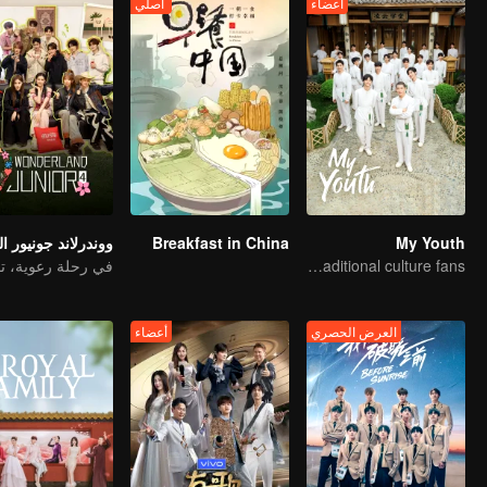
أعضاء
أصلي
Breakfast in China
My Youth
Here come the young traditional culture fans!
العرض الحصري
أعضاء