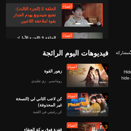
أعضاء
الحلقة 2 (الجزء الثالث):
تشنغ شيندونغ يهدم الجدار
بقوة لملاحقة اللاعبين
أعضاء
الحلقة 3 (الجزء الأول):
ملكة المجاري تختفي
بانسيابية تثير إعجاب
فيديوهات اليوم الرائجة
مشاركة
الجميع
أعضاء
1
أعضاء
الحقلة 3 (الجزء الثاني):
زهور القوة
Hid
جدار من الطوب مصنوع
hide-
يدوياً؟ بحث تشانغ شيندونغ
رومانسي · زي تقليدي
حلقة 36
الليلي وقع في فخ!
أعضاء
2
أعضاء
الحلقة 4 (الجزء الأول):
كن لاعب الثاني لي (النسخة
"مؤخرة الحصان"
غير المحذوفة)
المصنوعة يدويًا ببراعة لا
4تم تجديد الحلقة
كن رفيقي في اللعبة
تشوبها شائبة
أعضاء
3
أعضاء
الحلقة 4 (الجزء الثالث):
قفزة فوق بركة العنقاء