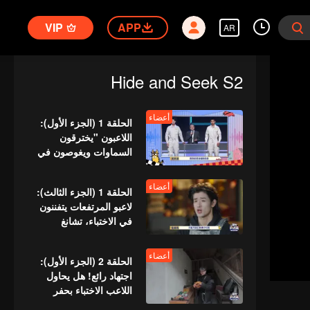
VIP
APP
AR
Hide and Seek S2
أعضاء
الحلقة 1 (الجزء الأول):
اللاعبون "يخترقون
السماوات ويغوصون في
الأعماق"، معركة الغميضة
تبدأ
أعضاء
الحلقة 1 (الجزء الثالث):
لاعبو المرتفعات يتفننون
في الاختباء، تشانغ
شيندونغ يفقد السيطرة
أعضاء
الحلقة 2 (الجزء الأول):
اجتهاد رائع! هل يحاول
اللاعب الاختباء بحفر
مرحاض يدويًا؟