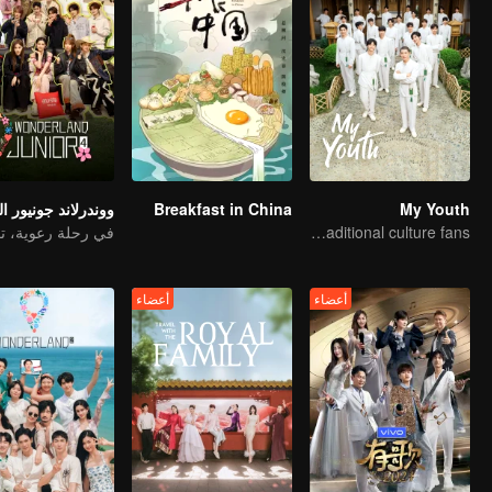
Breakfast in China
My Youth
Here come the young traditional culture fans!
أعضاء
أعضاء