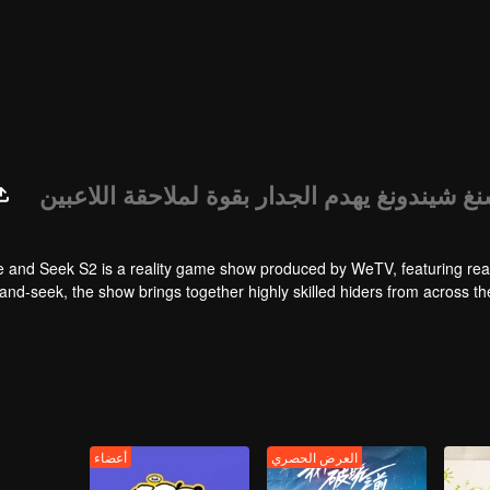
e and Seek S2 is a reality game show produced by WeTV, featuring rea
and-seek, the show brings together highly skilled hiders from across 
physical abilities, and extraordinary mental agility, using all kinds o
العرض الحصري
أعضاء