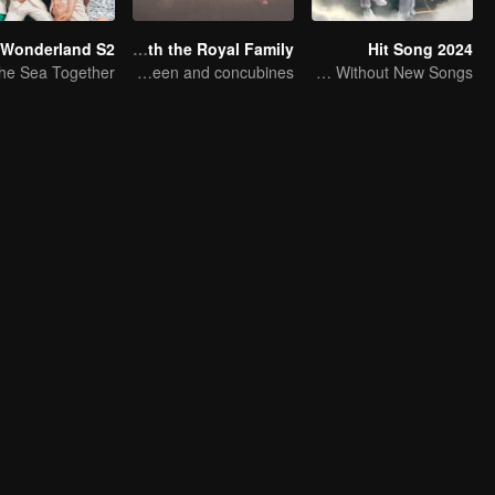
Wonderland S2
Travel With the Royal Family
Hit Song 2024
New journey with the queen and concubines
No New Life Without New Songs