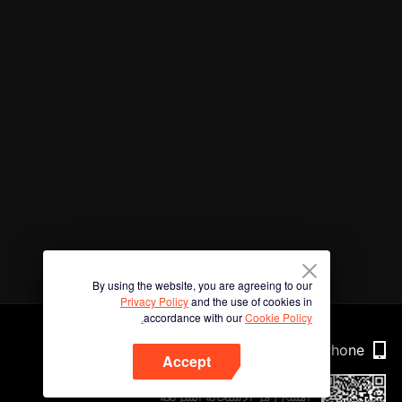
By using the website, you are agreeing to our
Privacy Policy
and the use of cookies in
accordance with our
Cookie Policy.
Phone
Accept
امسح رمز الاستجابة السريعة