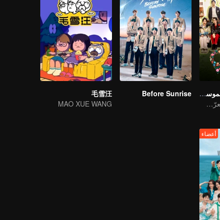
ووندرلاند جونيور الموسم الرابع
Before Sunrise
毛雪汪
في رحلة رعوية، تعرّف على العالم
MAO XUE WANG
أعضاء