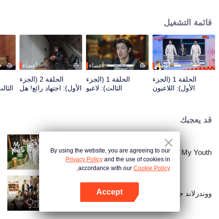
seek, the show brings together highly skilled hiders from across the country.
They demonstrate exceptional craftsmanship, remarkable physical abilities,
قائمة التشغيل
and extraordinary mental agility, using all kinds of ingenious tactics to evade
blanket searches by various hunter squads.
أعضاء
أعضاء
أعضاء
الحلقة 1 (الجزء
الحلقة 1 (الجزء
الحلقة 2 (الجزء
الأول): اللاعبون
الثالث): لاعبو
الأول): اجتهاد رائع! هل
الثال
"يخترقون السماوات
المرتفعات يتفننون في
يحاول اللاعب الاختباء
ويغوصون في
الاختباء، تشانغ
بحفر مرحاض يدويًا؟
الأعماق"، معركة
شيندونغ يفقد السيطرة
قد يعجبك
الغميضة تبدأ
By using the website, you are agreeing to our
My Youth
Privacy Policy
and the use of cookies in
accordance with our
Cookie Policy.
Accept
ووندرلاند جونيور الموسم الرابع
افتح التطبيق