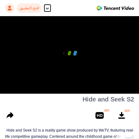
افتح التطبيق
ar
Hide and Seek S2
Hide and Seek S2 is a reality game show produced by WeTV, featuring real-
life competitive gameplay. Centered around the childhood game of hide-and-
المزيد