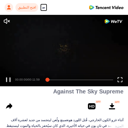
افتح التطبيق
ar
00:00:00
/
00:11:59
Against The Sky Supreme
أثناء غزو الكون الخارجي، قُتل اللورد هونغمينغ ولُعن ليتجسد من جديد لعشرة آلاف
حياة. تجسد في تان يون في حياته الأخيرة، الذي كان سيُحفز بالحياة والموت ليستيقظ.
المزيد