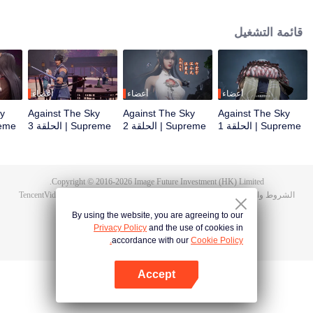
أثناء حفل الزفاف، صادف تان يون خطيبته تخونه وضُرب حتى استيقظت ذاكرة
هونغمينغ. ثم امتلك تان يون موهبة من مستوى الآلهة ليزيد من تقدمه في الزراعة. انتقم
قائمة التشغيل
تان يون لموت عائلته ووحد القارة بأكملها.
أعضاء
أعضاء
أعضاء
ky
Against The Sky
Against The Sky
Against The Sky
Supreme | الحلقة 1
Supreme | الحلقة 2
Supreme | الحلقة 3
Supreme 
Copyright © 2016-
2026
Image Future Investment (HK) Limited.
الشروط والأحكام
|
سياسة الخصوصية
|
Cookie Policy
|
الآراء
|
@
TencentVideo
By using the website, you are agreeing to our
Privacy Policy
and the use of cookies in
accordance with our
Cookie Policy.
Accept
افتح التطبيق